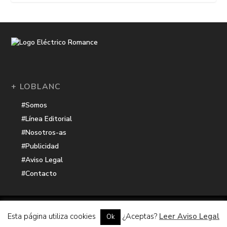
+ LOBLANC
#Somos
#Línea Editorial
#Nosotros-as
#Publicidad
#Aviso Legal
#Contacto
Una receta de
| Cocinada con cariño por
Electrico Romance
Esta página utiliza cookies
¿Aceptas?
Leer Aviso Legal
Ok
Hacker Harbor