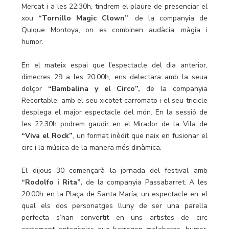
Mercat i a les 22:30h, tindrem el plaure de presenciar el
xou
“Tornillo Magic Clown”
, de la companyia de
Quique Montoya, on es combinen audàcia, màgia i
humor.
En el mateix espai que l’espectacle del dia anterior,
dimecres 29 a les 20:00h, ens delectara amb la seua
dolçor
“Bambalina y el Circo”,
de la companyia
Recortable: amb el seu xicotet carromato i el seu tricicle
desplega el major espectacle del món. En la sessió de
les 22:30h podrem gaudir en el Mirador de la Vila de
“Viva el Rock”
, un format inèdit que naix en fusionar el
circ i la música de la manera més dinàmica.
El dijous 30 començarà la jornada del festival amb
“Rodolfo i Rita”,
de la companyia Passabarret. A les
20:00h en la Plaça de Santa María, un espectacle en el
qual els dos personatges lluny de ser una parella
perfecta s’han convertit en uns artistes de circ