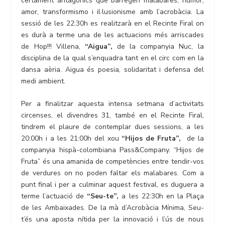
certament antagònics que barregen malabares, humor,
amor, transformismo i il·lusionisme amb l’acrobàcia. La
sessió de les 22:30h es realitzarà en el Recinte Firal on
es durà a terme una de les actuacions més arriscades
de Hop!!! Villena,
“Aigua”,
de la companyia Nuc, la
disciplina de la qual s’enquadra tant en el circ com en la
dansa aèria. Aigua és poesia, solidaritat i defensa del
medi ambient.
Per a finalitzar aquesta intensa setmana d’activitats
circenses, el divendres 31, també en el Recinte Firal,
tindrem el plaure de contemplar dues sessions, a les
20:00h i a les 21:00h del xou
“Hijos de Fruta”,
de la
companyia hispà-colombiana Pass&Company. “Hijos de
Fruta” és una amanida de competències entre tendir-vos
de verdures on no poden faltar els malabares. Com a
punt final i per a culminar aquest festival, es duguera a
terme l’actuació de
“Seu-te”,
a les 22:30h en la Plaça
de les Ambaixades. De la mà d’Acrobàcia Mínima, Seu-
t’és una aposta nítida per la innovació i l’ús de nous