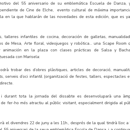
motivo del 55 aniversario de su emblemática Escuela de Danza, 
dependiente de Cine de Elche, evento cultural de máxima importanci
la en la que hablarán de las novedades de esta edición, que es ya
, talleres infantiles de cocina, decoración de galletas, manualidad
os de Mesa, Arte floral, videojuegos y robótica… una Scape Room 
y animación en la plaza con clases prácticas de Salsa y Bacha
 Quesada con Marisela:
drà trobar des d’obres plàstiques, articles de decoració, manualit
ts, serveis d’oci infantil (organització de festes, tallers, espectacles e
directe.
 i durant tota la jornada del dissabte es desenvoluparà una àmp
 de fer-ho més atractiu al públic visitant, especialment dirigida al púb
rà el divendres 22 de juny a les 11h., després de la qual tindrà lloc a 
l 55 aniversari de la seua emblemàtica Escola de Dansa, i a continua