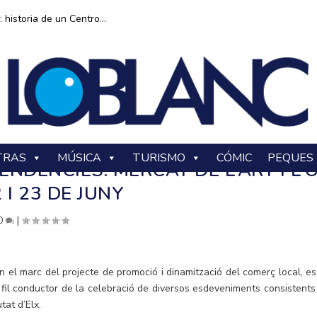
historia de un Centro...
TRAS
MÚSICA
TURISMO
CÓMIC
PEQUES
DÈNCIES: MERCAT DE L’ART I L’O
 I 23 DE JUNY
0
|
 el marc del projecte de promoció i dinamització del comerç local, es
 fil conductor de la celebració de diversos esdeveniments consistents
at d’Elx.