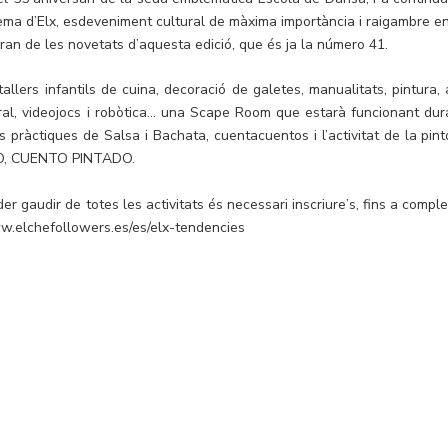
ema d’Elx, esdeveniment cultural de màxima importància i raigambre en
aran de les novetats d’aquesta edició, que és ja la número 41.
allers infantils de cuina, decoració de galetes, manualitats, pintura, a
ral, videojocs i robòtica… una Scape Room que estarà funcionant dur
 pràctiques de Salsa i Bachata, cuentacuentos i l’activitat de la pint
O, CUENTO PINTADO.
er gaudir de totes les activitats és necessari inscriure’s, fins a compl
ww.elchefollowers.es/es/elx-tendencies