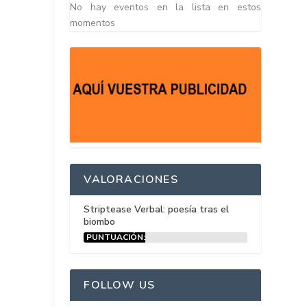
No hay eventos en la lista en estos
momentos
VALORACIONES
Striptease Verbal: poesía tras el
biombo
PUNTUACIÓN:
15%
FOLLOW US