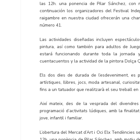
las 12h. una ponencia de Pilar Sánchez, con 
continuación los organizadores del Festival In
raigambre en nuestra ciudad ofrecerán una char
número 41.
Las actividades diseñadas incluyen espectáculos
pintura, así como también para adultos de Jueg
estará funcionando durante toda la jornada 
cuentacuentos y la actividad de la pintora Dolça
Els dos dies de durada de l’esdeveniment, es po
artístiques, llibres, jocs, moda artesanal, curiosita
fins a un tatuador que realitzarà el seu treball en 
Així mateix, des de la vesprada del divendres
programació d’activitats lúdiques, amb la finalitat
jove, infantil i familiar.
L’obertura del Mercat d’Art i Oci Elx Tendències se
12h. una ponència de Pilar Sánchez, amb motiu de