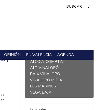
OPINIÓN
EN VALENCIÀ
AGENDA
L´ALACANTÍ
CI,
ALCOIÀ-COMPTAT
ALT VINALOPÓ
BAIX VINALOPÓ
VINALOPÓ MITJA
LES MARINES
VEGA BAJA
 va
 en
Especiales