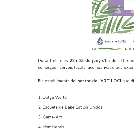
Durant els dies
22 i 23 de juny
s’ha decidit repe
comerços i serveis locals, acompanyat d’una extens
Els establiments del
sector de l’ART I OCI
que di
Dolça World
Escuela de Baile Estilos Unidos
Game-Art
Homelands