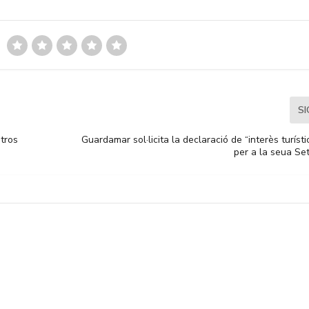
S
ntros
Guardamar sol·licita la declaració de “interès turíst
per a la seua S