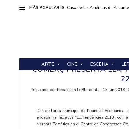
MÁS POPULARES:
Casa de las Américas de Alicante: 
ARTE
CINE
ESCENA
LE
COMERÇ PRESENTA ELX TEN
22
Publicado por
Redacción LoBlanc.info
|
15 Jun 2018
|
Des de l’àrea municipal de Promoció Econòmica, en
engegar la iniciativa “ElxTendències 2018”, com a
Mercats Temàtics en el Centre de Congressos Citut