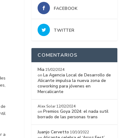
FACEBOOK
TWITTER
COMENTARIOS
Mia
15/02/2024
La Agencia Local de Desarrollo de
on
des
Alicante impulsa la nueva zona de
es,
coworking para jóvenes en
Mercalicante
 de
Alex Solar
12/02/2024
Premios Goya 2024: el nada sutil
on
ntil
borrado de las personas trans
Juanjo Cervetto
10/10/2022
r a
Alicante celebra el ‘Arroz Fest’
on