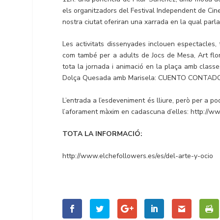
els organitzadors del Festival Independent de Cin
nostra ciutat oferiran una xarrada en la qual parl
Les activitats dissenyades inclouen espectacles, t
com també per a adults de Jocs de Mesa, Art flo
tota la jornada i animació en la plaça amb classes
Dolça Quesada amb Marisela: CUENTO CONTAD
L’entrada a l’esdeveniment és lliure, però per a pod
l’aforament màxim en cadascuna d’elles: http://w
TOTA LA INFORMACIÓ:
http://www.elchefollowers.es/es/del-arte-y-ocio