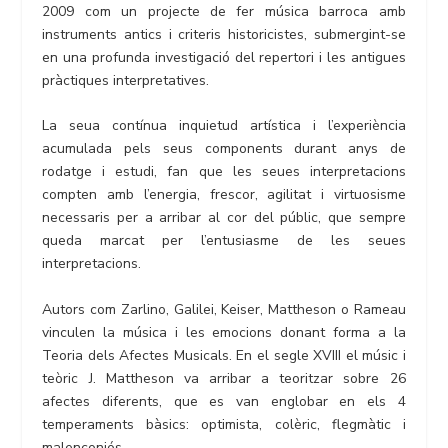
2009 com un projecte de fer música barroca amb
instruments antics i criteris historicistes, submergint-se
en una profunda investigació del repertori i les antigues
pràctiques interpretatives.
La seua contínua inquietud artística i l’experiència
acumulada pels seus components durant anys de
rodatge i estudi, fan que les seues interpretacions
compten amb l’energia, frescor, agilitat i virtuosisme
necessaris per a arribar al cor del públic, que sempre
queda marcat per l’entusiasme de les seues
interpretacions.
Autors com Zarlino, Galilei, Keiser, Mattheson o Rameau
vinculen la música i les emocions donant forma a la
Teoria dels Afectes Musicals. En el segle XVIII el músic i
teòric J. Mattheson va arribar a teoritzar sobre 26
afectes diferents, que es van englobar en els 4
temperaments bàsics: optimista, colèric, flegmàtic i
malenconiós.