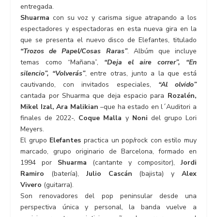
entregada.
Shuarma
con su voz y carisma sigue atrapando a los
espectadores y espectadoras en esta nueva gira en la
que se presenta el nuevo disco de Elefantes, titulado
“Trozos de Papel/Cosas Raras”
. Albúm que incluye
temas como “Mañana”,
“Deja el aire correr”, “En
silencio”, “Volverás”
, entre otras, junto a la que está
cautivando, con invitados especiales,
“Al olvido”
cantada por Shuarma que deja espacio para
Rozalén,
Mikel Izal, Ara Malikian
–que ha estado en l´Auditori a
finales de 2022-,
Coque Malla
y
Noni
del grupo Lori
Meyers.
El grupo
Elefantes
practica un pop/rock con estilo muy
marcado, grupo originario de Barcelona, formado en
1994 por
Shuarma
(cantante y compositor),
Jordi
Ramiro
(batería),
Julio Cascán
(bajista) y
Alex
Vivero
(guitarra).
Son renovadores del pop peninsular desde una
perspectiva única y personal, la banda vuelve a