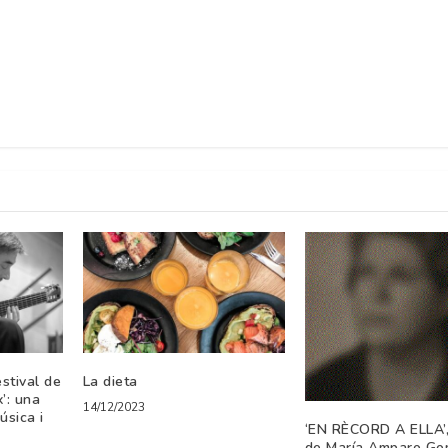
stival de
La dieta
x’: una
14/12/2023
sica i
‘EN RÈCORD A ELLA’, 
de María Amparo Go