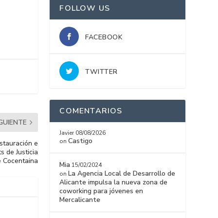
FOLLOW US
FACEBOOK
TWITTER
COMENTARIOS
IGUIENTE
Javier
08/08/2026
Castigo
on
estauración e
s de Justicia
de Cocentaina
Mia
15/02/2024
La Agencia Local de Desarrollo de
on
Alicante impulsa la nueva zona de
coworking para jóvenes en
Mercalicante