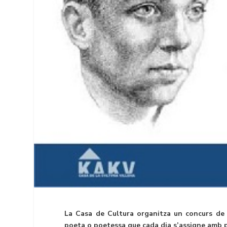
La Casa de Cultura organitza un concurs de
poeta o poetessa que cada dia s’assigne amb pr