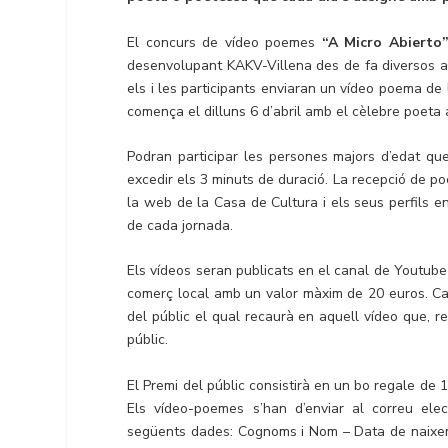
El concurs de vídeo poemes
“A Micro Abierto
desenvolupant KAKV-Villena des de fa diversos an
els i les participants enviaran un vídeo poema de 
comença el dilluns 6 d’abril amb el cèlebre poeta
Podran participar les persones majors d’edat qu
excedir els 3 minuts de duració. La recepció de poe
la web de la Casa de Cultura i els seus perfils 
de cada jornada.
Els vídeos seran publicats en el canal de Youtube 
comerç local amb un valor màxim de 20 euros. Cad
del públic el qual recaurà en aquell vídeo que, r
públic.
El Premi del públic consistirà en un bo regale de 
Els vídeo-poemes s’han d’enviar al correu ele
següents dades: Cognoms i Nom – Data de naixeme