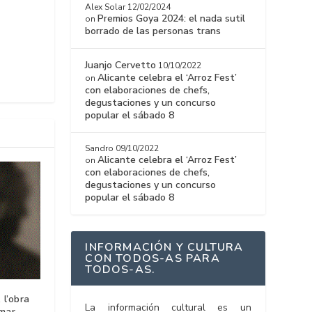
Alex Solar
12/02/2024
Premios Goya 2024: el nada sutil
on
borrado de las personas trans
Juanjo Cervetto
10/10/2022
Alicante celebra el ‘Arroz Fest’
on
con elaboraciones de chefs,
degustaciones y un concurso
popular el sábado 8
Sandro
09/10/2022
Alicante celebra el ‘Arroz Fest’
on
con elaboraciones de chefs,
degustaciones y un concurso
popular el sábado 8
INFORMACIÓN Y CULTURA
CON TODOS-AS PARA
TODOS-AS.
l’obra
La información cultural es un
mar