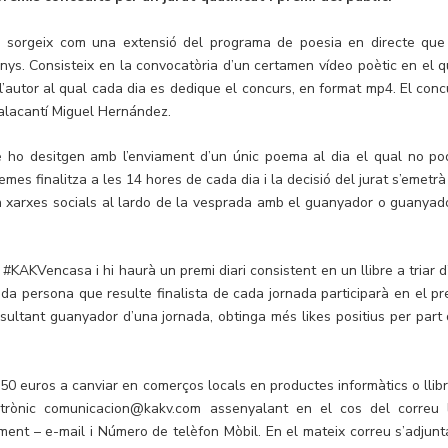
”
sorgeix com una extensió del programa de poesia en directe que
ys. Consisteix en la convocatòria d’un certamen vídeo poètic en el q
l’autor al qual cada dia es dedique el concurs, en format mp4. El conc
 alacantí Miguel Hernández.
e ho desitgen amb l’enviament d’un únic poema al dia el qual no po
mes finalitza a les 14 hores de cada dia i la decisió del jurat s’emetrà
en xarxes socials al lardo de la vesprada amb el guanyador o guanyad
#KAKVencasa i hi haurà un premi diari consistent en un llibre a triar d
a persona que resulte finalista de cada jornada participarà en el pr
esultant guanyador d’una jornada, obtinga més likes positius per part 
150 euros a canviar en comerços locals en productes informàtics o llibr
ctrònic comunicacion@kakv.com assenyalant en el cos del correu 
nt – e-mail i Número de telèfon Mòbil. En el mateix correu s’adjunt