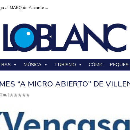
ga al MARQ de Alicante ...
TRAS
MÚSICA
TURISMO
CÓMIC
PEQUES
ES “A MICRO ABIERTO” DE VILLE
0
|