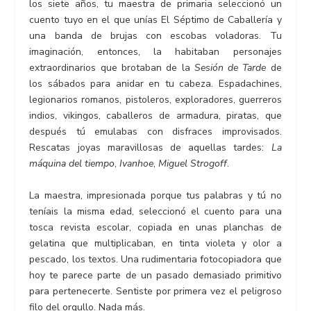
los siete años, tu maestra de primaria seleccionó un
cuento tuyo en el que unías El Séptimo de Caballería y
una banda de brujas con escobas voladoras. Tu
imaginación, entonces, la habitaban personajes
extraordinarios que brotaban de la
Sesión de Tarde
de
los sábados para anidar en tu cabeza. Espadachines,
legionarios romanos, pistoleros, exploradores, guerreros
indios, vikingos, caballeros de armadura, piratas, que
después tú emulabas con disfraces improvisados.
Rescatas joyas maravillosas de aquellas tardes:
La
máquina del tiempo
,
Ivanhoe
,
Miguel Strogoff
.
La maestra, impresionada porque tus palabras y tú no
teníais la misma edad, seleccionó el cuento para una
tosca revista escolar, copiada en unas planchas de
gelatina que multiplicaban, en tinta violeta y olor a
pescado, los textos. Una rudimentaria fotocopiadora que
hoy te parece parte de un pasado demasiado primitivo
para pertenecerte. Sentiste por primera vez el peligroso
filo del orgullo. Nada más.