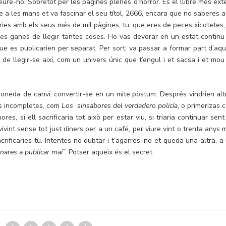
eure-ho. Sobretot per les pàgines plenes d’horror. És el llibre més ext
e a les mans et va fascinar el seu títol, 2666, encara que no saberes 
ries amb els seus més de mil pàgines, tu, que eres de peces xicotetes,
r les ganes de llegir tantes coses. Ho vas devorar en un estat continu
ue es publicarien per separat. Per sort, va passar a formar part d’aqu
a de llegir-se així, com un univers únic que t’engul i et sacsa i et mou
neda de canvi: convertir-se en un mite pòstum. Després vindrien alt
nes incompletes, com
Los sinsabores del verdadero policía
, o primerizas 
ores, si ell sacrificaria tot això per estar viu, si triaria continuar sen
vivint sense tot just diners per a un café, per viure vint o trenta anys
crificaries tu. Intentes no dubtar i t’agarres, no et queda una altra, a 
nares a publicar mai”.
Potser aqueix és el secret.