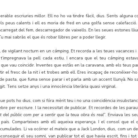
rable escriuries millor. Ell no ho va tindre fàcil, dius. Sents alguna c
s peus calents i ell es moria de fred en una golfa sense calefacció.
ncarregat del fem, descarregador de vaixells. En les seues estones lliu
 Tu mai sabràs el que és robar llibres per a poder llegir.
el de vigilant nocturn en un cámping. Et recorda a les teues vacances i 
 t’impregnava la pell cada estiu. I encara que el teu cámping estav
r que vau coincidir. Inventes que estàs en la caravana, amb els teus pa
tir el fresc de la nit i et trobes amb ell. Eres incapaç de reconéixer-h
s de pasta, que fuma sense parar i et parla amb un accent llunyà. No s
it. Tens setze anys i una innocència literària quasi virginal.
ue pots ho dius, com si fóra mèrit teu i no una coincidència insubstanci
e per escriure. I la necessitat de publicar. Et recordes de les parau
t del públic com per a sentir que la teua obra és real”
. Enviava les se
el país. Comparteixes amb ell aqueixa esperança. I el consol que el 
 acumulades. Li va ocórrer el mateix que a Jack London, dius, com un de
onseguir el seu somni, van publicar tot el que havia escrit, fins i tot 