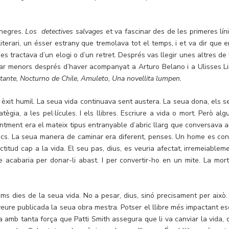
 negres.
Los detectives salvages
et va fascinar des de les primeres líni
terari, un ésser estrany que tremolava tot el temps, i et va dir que e
es tractava d’un elogi o d’un retret. Després vas llegir unes altres de 
ar menors després d’haver acompanyat a Arturo Belano i a Ulisses L
stante, Nocturno de Chile, Amuleto, Una novellita lumpen.
 èxit humil. La seua vida continuava sent austera. La seua dona, els s
ratègia, a les pel·lícules. I els llibres. Escriure a vida o mort. Però al
entment era el mateix tipus entranyable d’abric llarg que conversava 
e jocs. La seua manera de caminar era diferent, penses. Un home es con
itud cap a la vida. El seu pas, dius, es veuria afectat, irremeiableme
ue acabaria per donar-li abast. I per convertir-ho en un mite. La mort
ltims dies de la seua vida. No a pesar, dius, sinó precisament per això.
veure publicada la seua obra mestra. Potser el llibre més impactant esc
a amb tanta força que Patti Smith assegura que li va canviar la vida, 