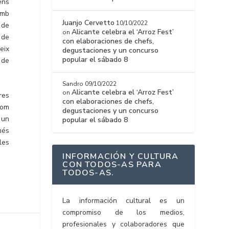
ens
amb
Juanjo Cervetto
10/10/2022
 de
Alicante celebra el ‘Arroz Fest’
on
 de
con elaboraciones de chefs,
eix
degustaciones y un concurso
popular el sábado 8
 de
Sandro
09/10/2022
Alicante celebra el ‘Arroz Fest’
on
res
con elaboraciones de chefs,
com
degustaciones y un concurso
t un
popular el sábado 8
 més
les
INFORMACIÓN Y CULTURA
CON TODOS-AS PARA
TODOS-AS.
La información cultural es un
compromiso de los medios,
profesionales y colaboradores que