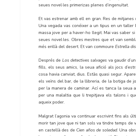
seues novel·les primerizas plenes d’ingenuïtat.
Et vas estrenar amb ell en gran. Res de mitjanes
Una vegada vas conéixer a un tipus en un taller li
massa jove per a haver-ho llegit. Mai vas saber si 
seues novel·les. Obres mestres que et van sembl
més enllà del desert. Et van commoure
Estrella di
Després de
Los detectives salvages
va gaudir d’un
fills, els seus amics, la seua afició als jocs d’est
cosa havia canviat, dius. Estàs quasi segur. Apar
els veïns del bar, de la llibreria, de la botiga d
per la manera de caminar. Ací es tanca la seua act
per una malaltia que li trepitjava els talons i q
aqueix poder.
Malgrat l’agonia va continuar escrivint fins als ú
morir tan jove que ni tan sols va tindre temps de 
en castellà des de
Cien años de soledad
. Una obr