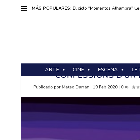
MÁS POPULARES:
El ciclo “Momentos Alhambra” lle
ARTE
CINE
ESCENA
LE
CONFESSIONS D’UN L
Publicado por
Mateo Darrán
|
19 Feb 2020
|
0
|