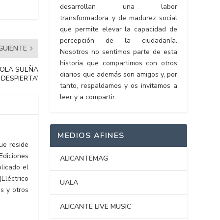
desarrollan una labor
transformadora y de madurez social
que permite elevar la capacidad de
percepción de la ciudadanía.
IGUIENTE
Nosotros no sentimos parte de esta
historia que compartimos con otros
l ‘LOLA SUEÑA
diarios que además son amigos y, por
DESPIERTA’
tanto, respaldamos y os invitamos a
leer y a compartir.
MEDIOS AFINES
ue reside
Ediciones
ALICANTEMAG
licado el
Eléctrico
UALA
s y otros
ALICANTE LIVE MUSIC