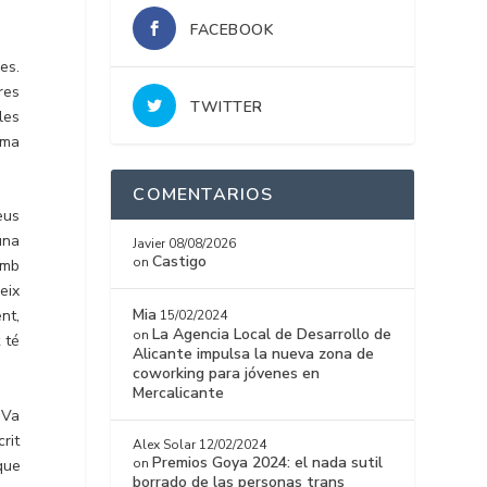
FACEBOOK
es.
res
TWITTER
les
ima
COMENTARIOS
eus
guna
Javier
08/08/2026
Castigo
on
amb
eix
Mia
nt,
15/02/2024
La Agencia Local de Desarrollo de
on
 té
Alicante impulsa la nueva zona de
coworking para jóvenes en
Mercalicante
 Va
rit
Alex Solar
12/02/2024
Premios Goya 2024: el nada sutil
on
que
borrado de las personas trans