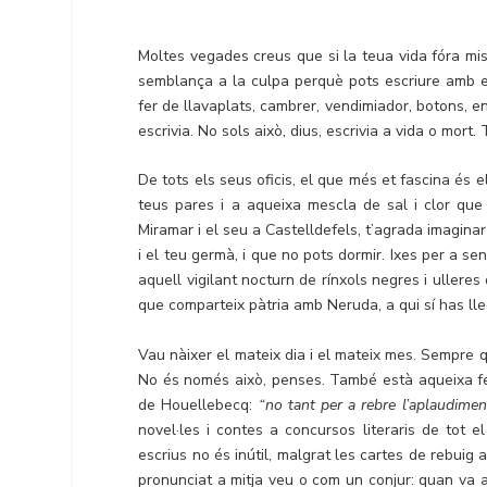
Moltes vegades creus que si la teua vida fóra mise
semblança a la culpa perquè pots escriure amb el
fer de llavaplats, cambrer, vendimiador, botons, e
escrivia. No sols això, dius, escrivia a vida o mort.
De tots els seus oficis, el que més et fascina és 
teus pares i a aqueixa mescla de sal i clor que
Miramar i el seu a Castelldefels, t’agrada imagina
i el teu germà, i que no pots dormir. Ixes per a sen
aquell vigilant nocturn de rínxols negres i ullere
que comparteix pàtria amb Neruda, a qui sí has lleg
Vau nàixer el mateix dia i el mateix mes. Sempre q
No és només això, penses. També està aqueixa febr
de Houellebecq:
“no tant per a rebre l’aplaudimen
novel·les i contes a concursos literaris de tot 
escrius no és inútil, malgrat les cartes de rebuig
pronunciat a mitja veu o com un conjur: quan va ac