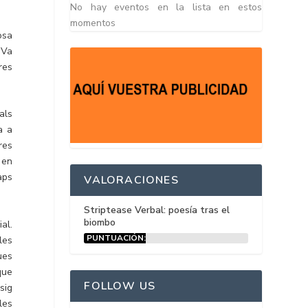
No hay eventos en la lista en estos
momentos
osa
 Va
res
als
a a
res
o en
aps
VALORACIONES
Striptease Verbal: poesía tras el
biombo
al.
PUNTUACIÓN:
les
15%
ues
que
FOLLOW US
sig
les