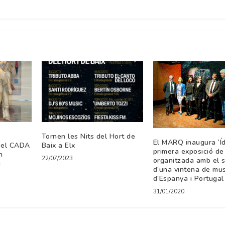
Tornen les Nits del Hort de
El MARQ inaugura ‘Ído
i el CADA
Baix a Elx
primera exposició de 
n
22/07/2023
organitzada amb el 
a
d’una vintena de mu
d’Espanya i Portugal
31/01/2020