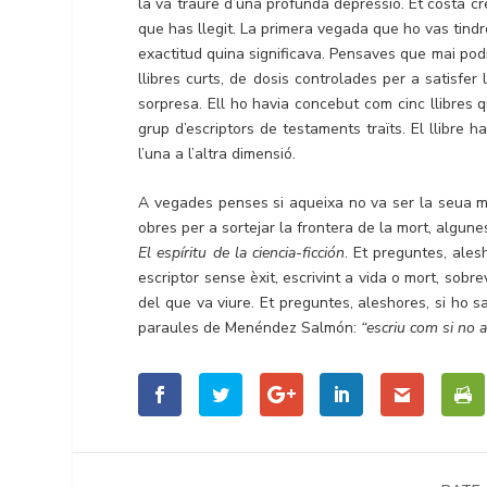
la va traure d’una profunda depressió. Et costa cr
que has llegit. La primera vegada que ho vas tindr
exactitud quina significava. Pensaves que mai pod
llibres curts, de dosis controlades per a satisfe
sorpresa. Ell ho havia concebut com cinc llibres q
grup d’escriptors de testaments traïts. El llibre h
l’una a l’altra dimensió.
A vegades penses si aqueixa no va ser la seua mo
obres per a sortejar la frontera de la mort, algu
El espíritu de la ciencia-ficción
. Et preguntes, alesh
escriptor sense èxit, escrivint a vida o mort, sobre
del que va viure. Et preguntes, aleshores, si ho sa
paraules de Menéndez Salmón:
“escriu com si no a