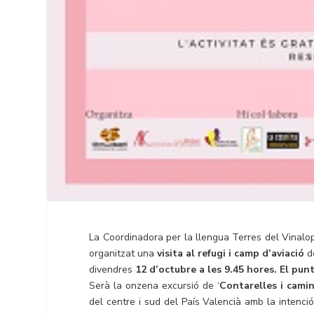
La Coordinadora per la llengua Terres del Vinalo
organitzat una
visita al refugi i camp d’aviació
d
divendres
12 d’octubre a les 9.45 hores. El pu
Serà la onzena excursió de ‘
Contarelles i cami
del centre i sud del País Valencià amb la intenci