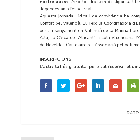
nostre abast
. Amb tot, tractem de lligar la lit
llegendes amb l’espai real.
Aquesta jornada lúdica i de convivència ha comp
Comtat pel Valencià, El Teix, la Coordinadora d’
per l’Ensenyament en Valencià de la Marina Baix
Alta, La Cívica de l’Alacantí, Escola Valenciana, l
de Novelda i Cau d’arrels – Associació pel patrimoni
INSCRIPCIONS
L’activitat és gratuïta, però cal reservar el di
RATE: