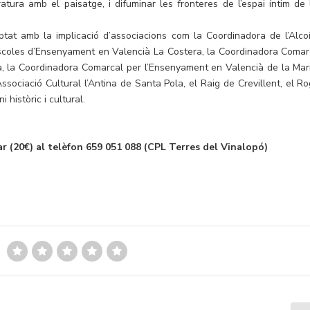
eratura amb el paisatge, i difuminar les fronteres de l’espai íntim de 
tat amb la implicació d’associacions com la Coordinadora de l’Alcoi
Escoles d’Ensenyament en Valencià La Costera, la Coordinadora Comar
a, la Coordinadora Comarcal per l’Ensenyament en Valencià de la Mar
’Associació Cultural l’Antina de Santa Pola, el Raig de Crevillent, el Ro
 històric i cultural.
nar (20€) al telèfon 659 051 088 (CPL Terres del Vinalopó)