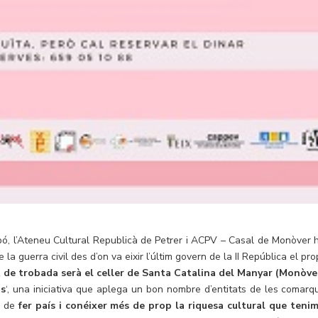
pó, l’Ateneu Cultural Republicà de Petrer i ACPV – Casal de Monòver 
e la guerra civil des d’on va eixir l’últim govern de la II República el pr
nt de trobada serà el celler de Santa Catalina del Manyar (Monòve
ns
‘, una iniciativa que aplega un bon nombre d’entitats de les comarq
ó de
fer país i conéixer més de prop la riquesa cultural que tenim