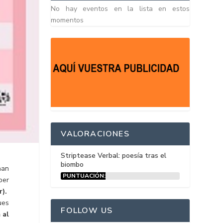
No hay eventos en la lista en estos
momentos
VALORACIONES
Striptease Verbal: poesía tras el
biombo
han
PUNTUACIÓN:
oper
15%
r).
ues
FOLLOW US
 al