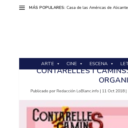
MÁS POPULARES:
Casa de las Américas de Alicante: 
ARTE
CINE
ESCENA
LE
CONTARELLES I CAMINS
ORGANI
Publicado por
Redacción LoBlanc.info
|
11 Oct 2018
|