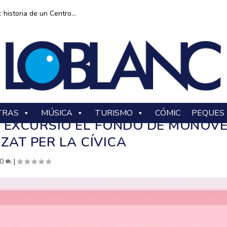
historia de un Centro...
TRAS
MÚSICA
TURISMO
CÓMIC
PEQUES
: EXCURSIÓ EL FONDÓ DE MONÒV
ZAT PER LA CÍVICA
0
|