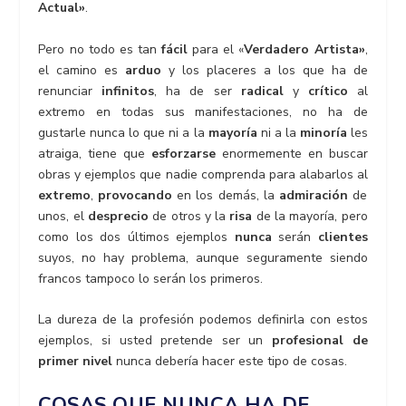
Actual»
.
Pero no todo es tan
fácil
para el «
Verdadero Artista»
,
el camino es
arduo
y los placeres a los que ha de
renunciar
infinitos
, ha de ser
radical
y
crítico
al
extremo en todas sus manifestaciones, no ha de
gustarle nunca lo que ni a la
mayoría
ni a la
minoría
les
atraiga, tiene que
esforzarse
enormemente en buscar
obras y ejemplos que nadie comprenda para alabarlos al
extremo
,
provocando
en los demás, la
admiración
de
unos, el
desprecio
de otros y la
risa
de la mayoría, pero
como los dos últimos ejemplos
nunca
serán
clientes
suyos, no hay problema, aunque seguramente siendo
francos tampoco lo serán los primeros.
La dureza de la profesión podemos definirla con estos
ejemplos, si usted pretende ser un
profesional de
primer nivel
nunca debería hacer este tipo de cosas.
COSAS QUE NUNCA HA DE