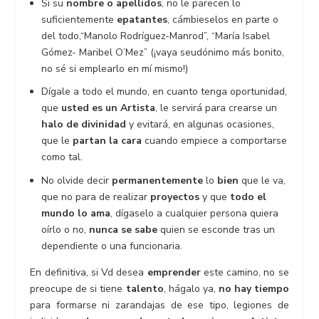
Si su
nombre o apellidos
, no le parecen lo
suficientemente
epatantes
, cámbieselos en parte o
del todo,“Manolo Rodríguez-Manrod”, “María Isabel
Gómez- Maribel O’Mez” (¡vaya seudónimo más bonito,
no sé si emplearlo en mí mismo!)
Dígale a todo el mundo, en cuanto tenga oportunidad,
que
usted es un Artista
, le servirá para crearse un
halo de divinidad
y evitará, en algunas ocasiones,
que le
partan la cara
cuando empiece a comportarse
como tal.
No olvide decir
permanentemente
lo
bien
que le va,
que no para de realizar
proyectos
y que
todo el
mundo lo ama
, dígaselo a cualquier persona quiera
oírlo o no,
nunca se sabe
quien se esconde tras un
dependiente o una funcionaria.
En definitiva, si Vd desea
emprender
este camino, no se
preocupe de si tiene
talento
, hágalo ya,
no hay tiempo
para formarse ni zarandajas de ese tipo, legiones de