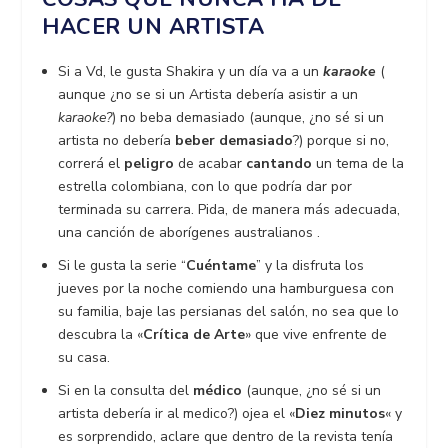
HACER UN ARTISTA
Si a Vd, le gusta Shakira y un día va a un
karaoke
(
aunque ¿no se si un Artista debería asistir a un
karaoke?
) no beba demasiado (aunque, ¿no sé si un
artista no debería
beber demasiado
?) porque si no,
correrá el
peligro
de acabar
cantando
un tema de la
estrella colombiana, con lo que podría dar por
terminada su carrera. Pida, de manera más adecuada,
una canción de aborígenes australianos .
Si le gusta la serie “
Cuéntame
” y la disfruta los
jueves por la noche comiendo una hamburguesa con
su familia, baje las persianas del salón, no sea que lo
descubra la «
Crítica de Arte
» que vive enfrente de
su casa.
Si en la consulta del
médico
(aunque, ¿no sé si un
artista debería ir al medico?) ojea el «
Diez minutos
«
y
es sorprendido, aclare que dentro de la revista tenía