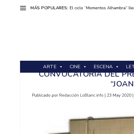
MÁS POPULARES:
El ciclo “Momentos Alhambra” lle
ARTE
CINE
ESCENA
LE
CONVOCATORIA DEL PR
“JOA
Publicado por
Redacción LoBlanc.info
|
23 May 2020