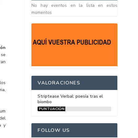
No hay eventos en la lista en estos
momentos
ión
 se
ran
VALORACIONES
los
ia,
Striptease Verbal: poesía tras el
biombo
PUNTUACIÓN:
lum
15%
del
a y
FOLLOW US