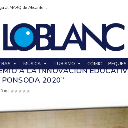
ga al MARQ de Alicante ...
TRAS
MÚSICA
TURISMO
CÓMIC
PEQUES
EMIO A LA INNOVACIÓN EDUCATI
N PONSODA 2020”
|
0
|