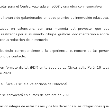
colar para el Centro, valorada en 500€ y una obra conmemorativa.
e hayan sido galardonados en otros premios de innovación educativa.
ctados en valenciano, con una memoria del proyecto, que pu
 realizados por el alumnado, dibujos, gráficas, documentación elabora
ficar la redacción de la memoria.
l título correspondiente a la experiencia, el nombre de las perso
éfono de contacto.
n formato digital (PDF) en la sede de La Cívica, calle Perú, 16, loca
de 2020.
La Cívica – Escuela Valenciana de l’Alacantí.
ue se convocará en el mes de octubre de 2020.
ación íntegra de estas bases y de los derechos y las obligaciones que