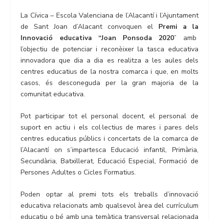
La Cívica – Escola Valenciana de l’Alacantí i l’Ajuntament
de Sant Joan d’Alacant convoquen el
Premi a la
Innovació educativa “Joan Ponsoda 2020
” amb
l’objectiu de potenciar i reconèixer la tasca educativa
innovadora que dia a dia es realitza a les aules dels
centres educatius de la nostra comarca i que, en molts
casos, és desconeguda per la gran majoria de la
comunitat educativa.
Pot participar tot el personal docent, el personal de
suport en actiu i els col·lectius de mares i pares dels
centres educatius públics i concertats de la comarca de
l’Alacantí on s’impartesca Educació infantil, Primària,
Secundària, Batxillerat, Educació Especial, Formació de
Persones Adultes o Cicles Formatius.
Poden optar al premi tots els treballs d’innovació
educativa relacionats amb qualsevol àrea del currículum
educatiu o bé amb una temàtica transversal relacionada