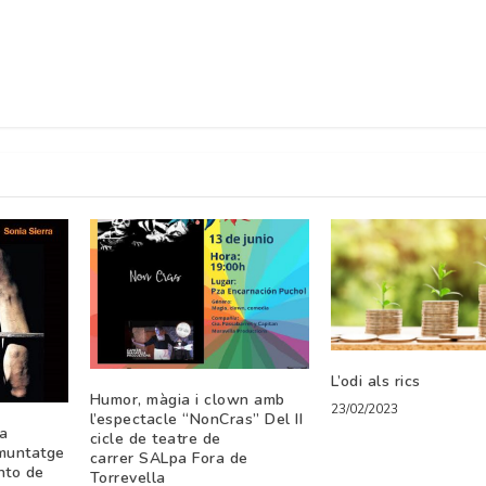
L’odi als rics
Humor, màgia i clown amb
23/02/2023
l’espectacle “NonCras” Del II
a
cicle de teatre de
 muntatge
carrer SALpa Fora de
nto de
Torrevella