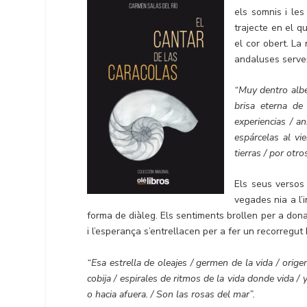
els somnis i les
trajecte en el q
el cor obert. La
andaluses servei
“Muy dentro alber
brisa eterna de
experiencias / a
espárcelas al vi
tierras / por otr
Els seus versos
vegades nia a l’i
forma de diàleg. Els sentiments brollen per a donar
i l’esperança s’entrellacen per a fer un recorregut b
“Esa estrella de oleajes / germen de la vida / orig
cobija / espirales de ritmos de la vida donde vida / 
o hacia afuera. / Son las rosas del mar”.