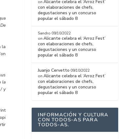
Alicante celebra el ‘Arroz Fest’
on
con elaboraciones de chefs,
degustaciones y un concurso
gua
popular el sábado 8
 De
Sandro
09/10/2022
Alicante celebra el ‘Arroz Fest’
on
con elaboraciones de chefs,
 la
degustaciones y un concurso
’on
popular el sábado 8
Juanjo Cervetto
09/10/2022
sus
Alicante celebra el ‘Arroz Fest’
on
con elaboraciones de chefs,
o la
degustaciones y un concurso
/ y
popular el sábado 8
int
INFORMACIÓN Y CULTURA
opi
CON TODOS-AS PARA
TODOS-AS.
tir