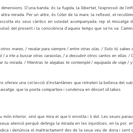
ensions. D’una banda, és la fugida, la llibertat, l’expressió de l’infin
tra mirada. Per un altre, és l’úter de la mare, la reflexió, el recollim
escolta els seus càntics en soledat acompanyada, rep el missatge d
ulsió del present i la consciència d’aqueix temps que se’ns va. Camin
a otros mares, / recalar para siempre / entre otras olas. / Solo tú sabes
 / a irte a buscar otras caracolas, / a descubrir otros cantos en ellas. /
ar tu mirada. / Mientras te alejabas te contemplé / equipada de viaje / y
ns ofereix una col·lecció d’instantànies que retraten la bellesa del subt
paisatge, que la poeta comparteix i condensa en dèsset síl·labes.
món interior, sinó que mira el que li envolta i li dol. Les seues parau
 seua atenció perquè detinga la mirada en les injustícies, en la por, en
vindica i denúncia el maltractament des de la seua veu de dona i sent 