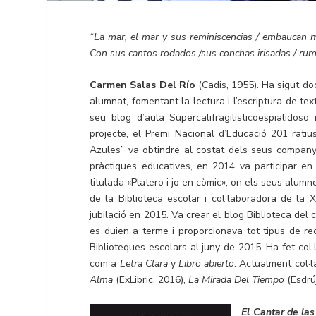
“La mar, el mar y sus reminiscencias / embaucan mi
Con sus cantos rodados /sus conchas irisadas / rum
Carmen Salas Del Río
(Cadis, 1955). Ha sigut do
alumnat, fomentant la lectura i l’escriptura de tex
seu blog d’aula Supercalifragilisticoespialidos
projecte, el Premi Nacional d’Educació 201 ratiu
Azules” va obtindre al costat dels seus company
pràctiques educatives, en 2014 va participar en
titulada «Platero i jo en còmic», on els seus alum
de la Biblioteca escolar i col·laboradora de la 
jubilació en 2015. Va crear el blog Biblioteca del c
es duien a terme i proporcionava tot tipus de re
Biblioteques escolars al juny de 2015. Ha fet col·
com a
Letra Clara
y
Libro abierto
. Actualment col·l
Alma
(ExLibric, 2016),
La Mirada Del Tiempo
(Esdrú
El Cantar de la