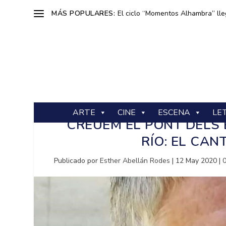
MÁS POPULARES:
El ciclo “Momentos Alhambra” lle
ARTE
CINE
ESCENA
LE
CREUEM EL PONT DELS
RÍO: EL CA
Publicado por
Esther Abellán Rodes
|
12 May 2020
|