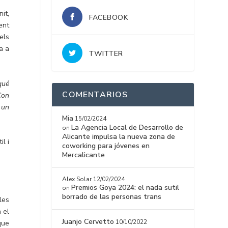
it,
FACEBOOK
ent
els
a a
TWITTER
 qué
COMENTARIOS
 Con
 un
Mia
15/02/2024
La Agencia Local de Desarrollo de
on
Alicante impulsa la nueva zona de
il i
coworking para jóvenes en
Mercalicante
Alex Solar
12/02/2024
Premios Goya 2024: el nada sutil
on
borrado de las personas trans
les
 el
Juanjo Cervetto
10/10/2022
que