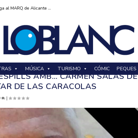
ga al MARQ de Alicante ...
TRAS
MÚSICA
TURISMO
CÓMIC
PEQUES
 ESPILLS AMB… CARMEN SALAS DE
NTAR DE LAS CARACOLAS
0
|