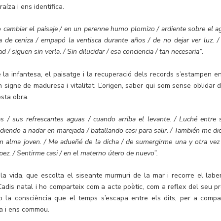
íza i ens identifica.
 cambiar el paisaje / en un perenne humo plomizo / ardiente sobre el a
a de ceniza / empapó la ventisca durante años / de no dejar ver luz. /
/ siguen sin verla. / Sin dilucidar / esa conciencia / tan necesaria”.
la infantesa, el paisatge i la recuperació dels records s’estampen en
 signe de maduresa i vitalitat. L’origen, saber qui som sense oblidar d
esta obra.
 / sus refrescantes aguas / cuando arriba el levante. / Luché entre 
ndiendo a nadar en marejada / batallando casi para salir. / También me di
un alma joven. / Me adueñé de la dicha / de sumergirme una y otra vez 
z. / Sentirme casi / en el materno útero de nuevo”.
 vida, que escolta el siseante murmuri de la mar i recorre el laber
Cadis natal i ho comparteix com a acte poètic, com a reflex del seu pr
mb la consciència que el temps s’escapa entre els dits, per a compar
a i ens commou.