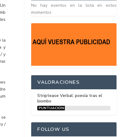
No hay eventos en la lista en estos
 Un
momentos
amb
tes
 la
a y
/ y
ras
VALORACIONES
nes
dre
Striptease Verbal: poesía tras el
lum
biombo
PUNTUACIÓN:
15%
 se
ro /
FOLLOW US