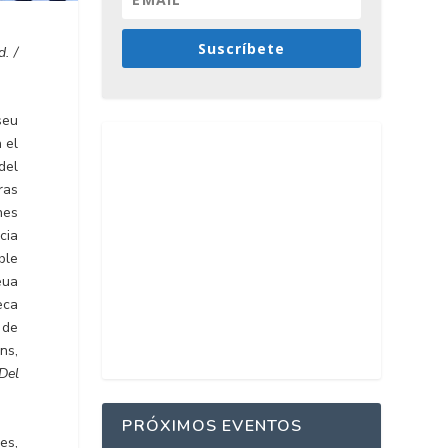
Suscríbete
. /
seu
 el
del
ras
nes
cia
ble
eua
teca
 de
ns,
Del
PRÓXIMOS EVENTOS
es,