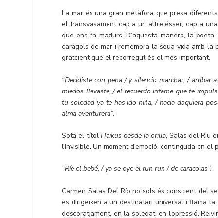
La mar és una gran metàfora que presa diferents dim
el transvasament cap a un altre ésser, cap a una al
que ens fa madurs. D’aquesta manera, la poeta 
caragols de mar i rememora la seua vida amb la p
gratcient que el recorregut és el més important.
“Decidiste con pena / y silencio marchar, / arribar 
miedos llevaste, / el recuerdo infame que te impulsó
tu soledad ya te has ido niña, / hacia doquiera pos
alma aventurera”.
Sota el títol
Haikus desde la orilla
, Salas del Riu e
l’invisible. Un moment d’emoció, continguda en el 
“Ríe el bebé, / ya se oye el run run / de caracolas”.
Carmen Salas Del Río no sols és conscient del seu 
es dirigeixen a un destinatari universal i flama la
descoratjament, en la soledat, en l’opressió. Rei