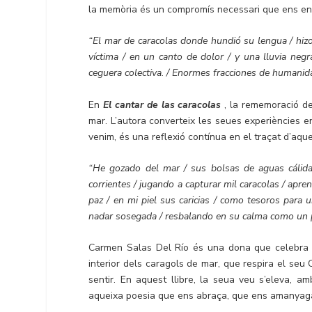
la memòria és un compromís necessari que ens enra
“El mar de caracolas donde hundió su lengua / hizo
víctima / en un canto de dolor / y una lluvia negr
ceguera colectiva. / Enormes fracciones de humanidad 
En
El cantar de las caracolas
, la rememoració de 
mar. L’autora converteix les seues experiències en
venim, és una reflexió contínua en el traçat d’aqu
“He gozado del mar / sus bolsas de aguas cálidas
corrientes / jugando a capturar mil caracolas / apre
paz / en mi piel sus caricias / como tesoros para 
nadar sosegada / resbalando en su calma como un pe
Carmen Salas Del Río és una dona que celebra la
interior dels caragols de mar, que respira el seu 
sentir. En aquest llibre, la seua veu s’eleva, a
aqueixa poesia que ens abraça, que ens amanyag