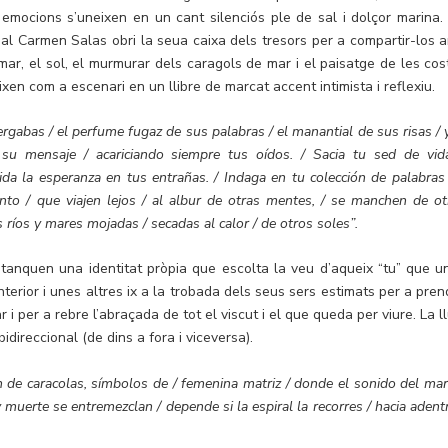
 emocions s’uneixen en un cant silenciós ple de sal i dolçor marina.
ual Carmen Salas obri la seua caixa dels tresors per a compartir-los 
 mar, el sol, el murmurar dels caragols de mar i el paisatge de les cos
xen com a escenari en un llibre de marcat accent intimista i reflexiu.
gabas / el perfume fugaz de sus palabras / el manantial de sus risas / y
 su mensaje / acariciando siempre tus oídos. / Sacia tu sed de vid
nida la esperanza en tus entrañas. / Indaga en tu colección de palabras 
ento / que viajen lejos / al albur de otras mentes, / se manchen de ot
os ríos y mares mojadas / secadas al calor / de otros soles”.
 tanquen una identitat pròpia que escolta la veu d’aqueix “tu” que u
nterior i unes altres ix a la trobada dels seus sers estimats per a pren
 i per a rebre l’abraçada de tot el viscut i el que queda per viure. La l
idireccional (de dins a fora i viceversa).
en de caracolas, símbolos de / femenina matriz / donde el sonido del mar
y muerte se entremezclan / depende si la espiral la recorres / hacia adent