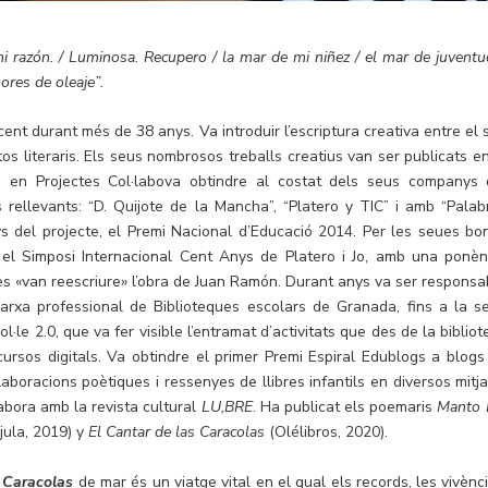
 razón. / Luminosa. Recupero / la mar de mi niñez / el mar de juventud
ores de oleaje”.
cent durant més de 38 anys. Va introduir l’escriptura creativa entre el 
tos literaris. Els seus nombrosos treballs creatius van ser publicats en
o i en Projectes Col·labova obtindre al costat dels seus companys 
s rellevants: “D. Quijote de la Mancha”, “Platero y TIC” i amb “Palab
s del projecte, el Premi Nacional d’Educació 2014. Per les seues bo
 el Simposi Internacional Cent Anys de Platero i Jo, amb una ponèn
nes «van reescriure» l’obra de Juan Ramón. Durant anys va ser responsa
Xarxa professional de Biblioteques escolars de Granada, fins a la s
ol·le 2.0, que va fer visible l’entramat d’activitats que des de la biblio
cursos digitals. Va obtindre el primer Premi Espiral Edublogs a blogs
laboracions poètiques i ressenyes de llibres infantils en diversos mitja
abora amb la revista cultural
LU,BRE
. Ha publicat els poemaris
Manto 
jula, 2019) y
El Cantar de las Caracolas
(Olélibros, 2020).
s Caracolas
de mar és un viatge vital en el qual els records, les vivènci