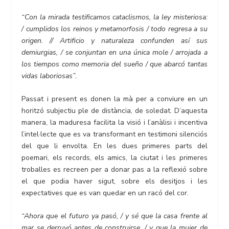
“Con la mirada testificamos cataclismos, la ley misteriosa:
/ cumplidos los reinos y metamorfosis / todo regresa a su
origen. // Artificio y naturaleza confunden así sus
demiurgias, / se conjuntan en una única mole / arrojada a
los tiempos como memoria del sueño / que abarcó tantas
vidas laboriosas”.
Passat i present es donen la mà per a conviure en un
horitzó subjectiu ple de distància, de soledat. D’aquesta
manera, la maduresa facilita la visió i l’anàlisi i incentiva
l’intel·lecte que es va transformant en testimoni silenciós
del que li envolta. En les dues primeres parts del
poemari, els records, els amics, la ciutat i les primeres
troballes es recreen per a donar pas a la reflexió sobre
el que podia haver sigut, sobre els desitjos i les
expectatives que es van quedar en un racó del cor.
“Ahora que el futuro ya pasó, / y sé que la casa frente al
mar se derruyó antes de construirse, / y que la mujer de