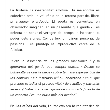
La tristesa, la inestabilitat emotiva i la melancolia es
cobreixen amb un vel irònic en la tercera part del llibre,
El flâuneur enardecido
. El poeta es converteix en
observador imaginari, en un paseante que gaudeix i es
delecta en sentir el vertigen del temps, la incertesa, el
poder dels signes. Comparteix un cànon personal de
passions i es planteja la improductiva cerca de la
felicitat.
“Evita la insolencia de las grandes mansiones / y la
ignorancia del gentío que compra dulces. / Desde su
buhardilla ve caer la nieve / sobre la masa esperpéntica de
los edificios. / Ha instalado allí su laboratorio / en el que
pretende estudiar el proceso vital / de semillas y bacterias
aéreas. // Sabe que la semejanza de su morada / con la de
un espectro / es una burla más del destino”.
En
Las raíces del velo
, l’autor explora la realitat des de