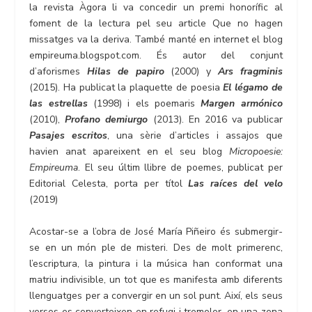
la revista Àgora li va concedir un premi honorífic al
foment de la lectura pel seu article Que no hagen
missatges va la deriva. També manté en internet el blog
empireuma.blogspot.com. És autor del conjunt
d’aforismes
Hilas de papiro
(2000) y
Ars fragminis
(2015). Ha publicat la plaquette de poesia
El légamo de
las estrellas
(1998) i els poemaris
Margen armónico
(2010),
Profano demiurgo
(2013). En 2016 va publicar
Pasajes escritos
, una sèrie d’articles i assajos que
havien anat apareixent en el seu blog
Micropoesie:
Empireuma
. El seu últim llibre de poemes, publicat per
Editorial Celesta, porta per títol
Las raíces del velo
(2019)
Acostar-se a l’obra de José María Piñeiro és submergir-
se en un món ple de misteri. Des de molt primerenc,
l’escriptura, la pintura i la música han conformat una
matriu indivisible, un tot que es manifesta amb diferents
llenguatges per a convergir en un sol punt. Així, els seus
versos es converteixen en refugi i tremolor, en una zona