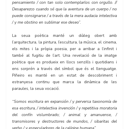
pensamiento / con tan solo contemplarlos con orgullo. //
Desaparezco cuando sé que la aventura de un cuerpo / no
puede consignarse / a través de la mera audacia intelectiva
/ y me obstino en sublimar ese deseo”.
La seua poètica manté un diàleg obert amb
l’arquitectura, la pintura, l’escultura, la música, el cinema,
els mites i la pròpia poesia, per a arribar a l’infinit i
també al fugitiu de l’art. Una revelació de la imatge
poètica que es produeix en llocs senzills i quotidians i
ens sorprén a través del símbol que és el llenguatge.
Piñeiro es manté en un estat de descobriment i
estranyesa continu que marca la dinàmica de les
paraules, la seua vocació.
“Somos escritura en expansión / y perversa taxonomía de
esa escritura, / intelectiva invención / y repetitiva moratoria
del confín vislumbrado; / animal y amanuense, /
transmisores y destructores de mundos, / sibaritas del
verbo / y especuladores de la calígine humana”.