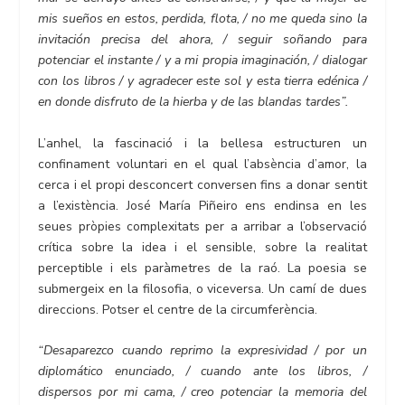
mis sueños en estos, perdida, flota, / no me queda sino la
invitación precisa del ahora, / seguir soñando para
potenciar el instante / y a mi propia imaginación, / dialogar
con los libros / y agradecer este sol y esta tierra edénica /
en donde disfruto de la hierba y de las blandas tardes”.
L’anhel, la fascinació i la bellesa estructuren un
confinament voluntari en el qual l’absència d’amor, la
cerca i el propi desconcert conversen fins a donar sentit
a l’existència. José María Piñeiro ens endinsa en les
seues pròpies complexitats per a arribar a l’observació
crítica sobre la idea i el sensible, sobre la realitat
perceptible i els paràmetres de la raó. La poesia se
submergeix en la filosofia, o viceversa. Un camí de dues
direccions. Potser el centre de la circumferència.
“Desaparezco cuando reprimo la expresividad / por un
diplomático enunciado, / cuando ante los libros, /
dispersos por mi cama, / creo potenciar la memoria del