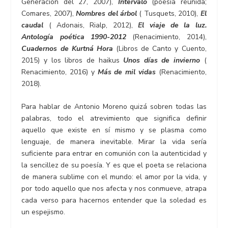
Generación del 27, 2007),
Intervalo
(poesía reunida;
Comares, 2007),
Nombres del árbol
( Tusquets, 2010),
El
caudal
( Adonais, Rialp, 2012),
El viaje de la luz.
Antología poética 1990-2012
(Renacimiento, 2014),
Cuadernos de Kurtná Hora
(Libros de Canto y Cuento,
2015) y los libros de haikus
Unos días de invierno
(
Renacimiento, 2016) y
Más de mil vidas
(Renacimiento,
2018).
Para hablar de Antonio Moreno quizá sobren todas las
palabras, todo el atrevimiento que significa definir
aquello que existe en sí mismo y se plasma como
lenguaje, de manera inevitable. Mirar la vida sería
suficiente para entrar en comunión con la autenticidad y
la sencillez de su poesía. Y es que el poeta se relaciona
de manera sublime con el mundo: el amor por la vida, y
por todo aquello que nos afecta y nos conmueve, atrapa
cada verso para hacernos entender que la soledad es
un espejismo.