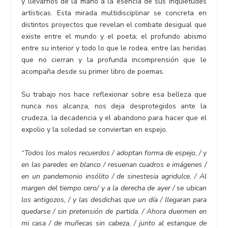
y llevarnos de la mano a la esencia de sus inquietudes
artísticas. Esta mirada multidisciplinar se concreta en
distintos proyectos que revelan el combate desigual que
existe entre el mundo y el poeta; el profundo abismo
entre su interior y todo lo que le rodea, entre las heridas
que no cierran y la profunda incomprensión que le
acompaña desde su primer libro de poemas.
Su trabajo nos hace reflexionar sobre esa belleza que
nunca nos alcanza, nos deja desprotegidos ante la
crudeza, la decadencia y el abandono para hacer que el
expolio y la soledad se conviertan en espejo.
“Todos los malos recuerdos / adoptan forma de espejo, / y
en las paredes en blanco / resuenan cuadros e imágenes /
en un pandemonio insólito / de sinestesia agridulce. / Al
margen del tiempo cero/ y a la derecha de ayer / se ubican
los antigozos, / y las desdichas que un día / llegaran para
quedarse / sin pretensión de partida. / Ahora duermen en
mi casa / de muñecas sin cabeza, / junto al estanque de