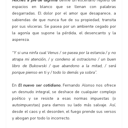
Noches a pie de lágrima
define un escenario repleto de
espacios en blanco que se llenan con palabras
desgarradas. El dolor por el amor que desaparece, a
sabiendas de que nunca fue de su propiedad, transita
por sus vísceras. Se pasea por un ambiente cegado por
la agonía que supone la pérdida, el desencanto y la
aspereza.
“Y si una ninfa cual Venus / se pasea por la estancia / y no
atrapa mi atención, / y condeno al ostracismo / un buen
libro de Bukowski / que abandono a la mitad, / será
porque pienso en ti y / todo lo demás ya sobra”.
En
El nuevo ser cotidiano
, Fernando Alonso nos ofrece
un desnudo integral, se deshace de cualquier complejo
poético y se resiste a esas normas impuestas (o
autoimpuestas) para darnos su lado más salvaje. Así,
desde el caos y el desorden, el fuego prende sus versos
y abogan por todo lo incorrecto.