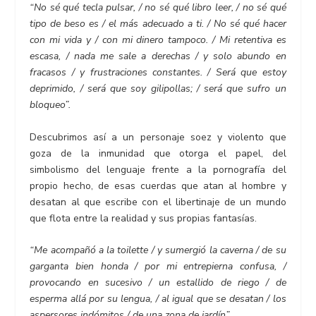
“No sé qué tecla pulsar, / no sé qué libro leer, / no sé qué
tipo de beso es / el más adecuado a ti. / No sé qué hacer
con mi vida y / con mi dinero tampoco. / Mi retentiva es
escasa, / nada me sale a derechas / y solo abundo en
fracasos / y frustraciones constantes. / Será que estoy
deprimido, / será que soy gilipollas; / será que sufro un
bloqueo”.
Descubrimos así a un personaje soez y violento que
goza de la inmunidad que otorga el papel, del
simbolismo del lenguaje frente a la pornografía del
propio hecho, de esas cuerdas que atan al hombre y
desatan al que escribe con el libertinaje de un mundo
que flota entre la realidad y sus propias fantasías.
“Me acompañó a la toilette / y sumergió la caverna / de su
garganta bien honda / por mi entrepierna confusa, /
provocando en sucesivo / un estallido de riego / de
esperma allá por su lengua, / al igual que se desatan / los
aspersores indómitos / de una zona de jardín”.