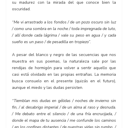
su madurez con la mirada del que conoce bien la
oscuridad.
“Me vi arrastrado a los fondos / de un pozo oscuro sin luz
/ como una sombra en la noche / toda impregnada de luto,
/ allí donde cada lágrima / vale su peso en agua / y cada
sueño es un paso / de pesadilla en tropiezo”.
A pesar del blanco y negro de las secuencias que nos
muestra en sus poemas, la naturaleza sale por las
rendijas de hormigón para volver a sentir aquello que
casi está olvidado en las propias entrañas. La memoria
busca consuelo en el presente (quizás en el futuro),
aunque el miedo y las dudas persisten.
“Tiemblan mis dudas en gélidas / noches de invierno sin
fin, / al desabrigo imperial / de un alma al raso y desnuda.
/ Me debato entre el silencio / de una fría encrucijada, /
donde el mapa de tu ausencia / me confunde los caminos
/ en los confines distantes / de nuestras vidas sin rumbo. /