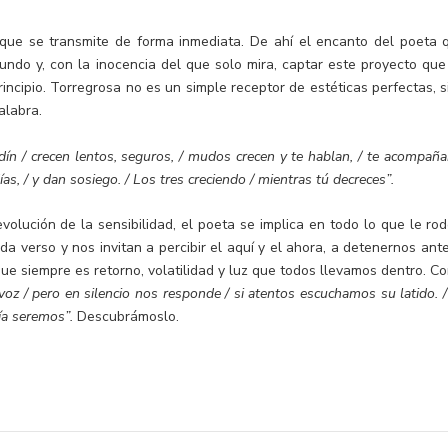
 que se transmite de forma inmediata. De ahí el encanto del poeta 
ndo y, con la inocencia del que solo mira, captar este proyecto que
rincipio. Torregrosa no es un simple receptor de estéticas perfectas, s
alabra.
ardín / crecen lentos, seguros, / mudos crecen y te hablan, / te acompaña
ías, / y dan sosiego. / Los tres creciendo / mientras tú decreces”.
olución de la sensibilidad, el poeta se implica en todo lo que le rod
a verso y nos invitan a percibir el aquí y el ahora, a detenernos ante
que siempre es retorno, volatilidad y luz que todos llevamos dentro. C
 voz / pero en silencio nos responde / si atentos escuchamos su latido. /
día seremos”.
Descubrámoslo.