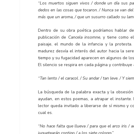
“Los muertos siguen vivos / donde un día sus pas
dedos en las cosas que tocaron. / Nunca se van del 
más que un aroma, / que un susurro callado su lam
Dentro de su obra poética podríamos hablar de 
publicación de
Cancela insomne,
y tiene como el
paisaje, el mundo de la infancia y la protest
madurez desvía el interés del autor hacia la sere
tiempo y su fugacidad aparecen en algunos de lo
El silencio se respira en cada página y contribuye 
“Tan lento / el caracol. / Su andar / tan leve. / Y sie
La búsqueda de la palabra exacta y la obsesión
ayudan, en estos poemas, a atrapar el instante. 
lector queda invitado a liberarse de sí mismo y co
cual es.
“No hace falta que llueva / para que el arco iris / ad
juguetearán contigo / a los siete colores”.