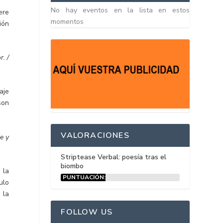
No hay eventos en la lista en estos
ere
momentos
ión
r. /
aje
son
VALORACIONES
je y
Striptease Verbal: poesía tras el
biombo
 la
PUNTUACIÓN:
ulo
15%
 la
FOLLOW US