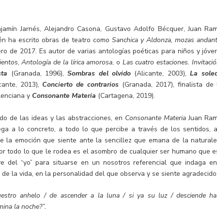
njamín Jarnés, Alejandro Casona, Gustavo Adolfo Bécquer, Juan Ra
én ha escrito obras de teatro como
Sanchica y Aldonza, mozas andan
ro de 2017. Es autor de varias antologías poéticas para niños y jóve
ientos
,
Antología de la lírica amorosa
, o
Las cuatro estaciones. Invitaci
sta
(Granada, 1996),
Sombras del olvido
(Alicante, 2003),
La sole
cante, 2013),
Concierto de contrarios
(Granada, 2017), finalista de 
alenciana y
Consonante Materia
(Cartagena, 2019).
do de las ideas y las abstracciones, en
Consonante Materia
Juan Ra
ega a lo concreto, a todo lo que percibe a través de los sentidos, a
e la emoción que siente ante la sencillez que emana de la naturale
r todo lo que le rodea es el asombro de cualquier ser humano que e
e del “yo” para situarse en un nosotros referencial que indaga en
 de la vida, en la personalidad del que observa y se siente agradecido
estro anhelo / de ascender a la luna / si ya su luz / desciende ha
mina la noche?”.