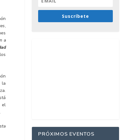
Suscríbete
món
tes
,
nes
ón a
dad
los
món
 la
za.
stá
 el
.
sta
PRÓXIMOS EVENTOS