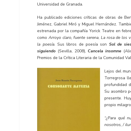
Universidad de Granada.
Ha publicado ediciones críticas de obras de Be
Jiménez, Gabriel Miró y Miguel Hernández. Tambi
estrenada por la compañía Yorick Teatre en febre
como
Arroyo claro, fuente serena
,
La rosa de los v
la poesía.
Sus libros de poesía son
Sol de sie
siguiendo
(Sevilla, 2008),
Cancela insomne
(Ali
Premios de la Crítica Literaria de la Comunidad V
Lejos del mun
Torregrosa ll
profundidad d
Su asombro po
presente. Huy
propio milagro
“¿Para qué nu
nosotros, / ilu