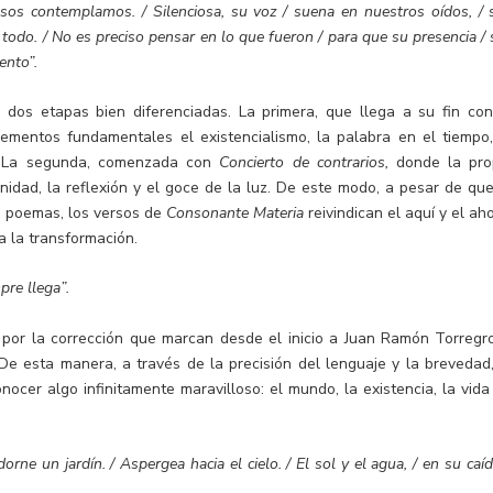
os contemplamos. / Silenciosa, su voz / suena en nuestros oídos, / 
todo. / No es preciso pensar en lo que fueron / para que su presencia / 
ento”.
dos etapas bien diferenciadas. La primera, que llega a su fin con
ementos fundamentales el existencialismo, la palabra en el tiempo,
a. La segunda, comenzada con
Concierto de contrarios,
donde la pro
nidad, la reflexión y el goce de la luz. De este modo, a pesar de que
s poemas, los versos de
Consonante Materia
reivindican el aquí y el ah
a la transformación.
mpre llega”.
 por la corrección que marcan desde el inicio a Juan Ramón Torregr
De esta manera, a través de la precisión del lenguaje y la brevedad,
nocer algo infinitamente maravilloso: el mundo, la existencia, la vida 
orne un jardín. / Aspergea hacia el cielo. / El sol y el agua, / en su caíd