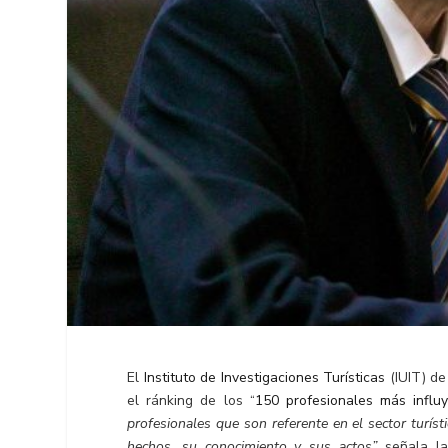
El
Instituto de Investigaciones Turísticas
(IUIT) de
el ránking de los “
150 profesionales más influ
profesionales que son referente en el sector turís
hechos, su conocimiento y sus actos”
señala la 