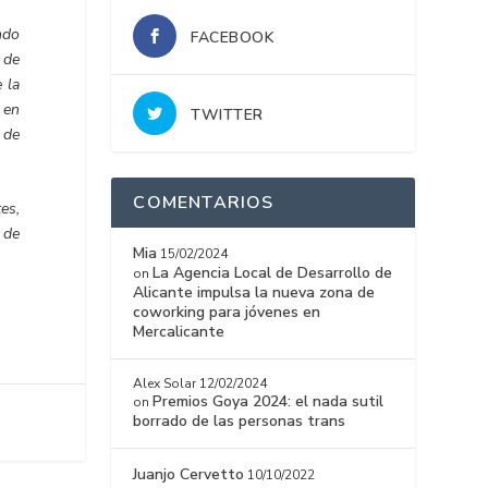
ndo
FACEBOOK
 de
 la
 en
TWITTER
a de
COMENTARIOS
es,
 de
Mia
15/02/2024
La Agencia Local de Desarrollo de
on
Alicante impulsa la nueva zona de
coworking para jóvenes en
Mercalicante
Alex Solar
12/02/2024
Premios Goya 2024: el nada sutil
on
borrado de las personas trans
Juanjo Cervetto
10/10/2022