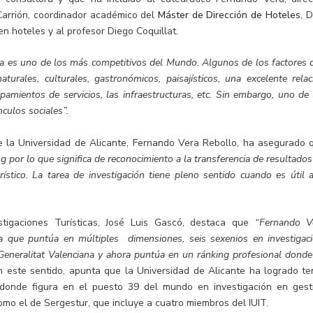
Carrión, coordinador académico del
Máster de Dirección de Hoteles
, 
n hoteles y al profesor Diego Coquillat.
aña es uno de los más competitivos del Mundo. Algunos de los factores 
urales, culturales, gastronómicos, paisajísticos, una excelente relac
uipamientos de servicios, las infraestructuras, etc. Sin embargo, uno de 
culos sociales”.
de la Universidad de Alicante, Fernando Vera Rebollo, ha asegurado 
g por lo que significa de reconocimiento a la transferencia de resultado
stico. La tarea de investigación tiene pleno sentido cuando es útil a
estigaciones Turísticas, José Luis Gascó, destaca que
“Fernando V
a que puntúa en múltiples dimensiones, seis sexenios en investigaci
Generalitat Valenciana y ahora puntúa en un ránking profesional donde
n este sentido, apunta que la Universidad de Alicante ha logrado te
 donde figura en el puesto 39 del mundo en investigación en gest
omo el de Sergestur, que incluye a cuatro miembros del IUIT.