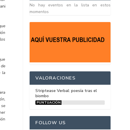
No hay eventos en la lista en estos
Dani
momentos
que
ión
los
que
s de
 la
VALORACIONES
Striptease Verbal: poesía tras el
era
biombo
ón,
PUNTUACIÓN:
 se
15%
ner
ión
FOLLOW US