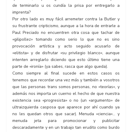
de terminarlo u os cundía la prisa por entregarlo a
imprenta?
Por otro lado es muy fácil arremeter contra la Butler y
su frustrante cripticismo, aunque a la hora de entrarle a
Paul Preciado no encuentren otra cosa que tachar de
«gilipollez» tomando como serio lo que no es sino
provocación artística y acto seguido acusarlo de
«elitista» y de disfrutar «su privilegio blanco», aunque
intenten arreglarlo diciendo que esto último tiene una
parte de «ironía» (ya sabes, rasca que algo queda).
Como siempre al final sucede en estos casos os
tenemos que recordar una vez más y también a vosotros
que las personas trans somos personas, no «teorías», y
además nos importa un cuerno el hecho de que nuestra
existencia sea «progresista» o no (un «argumento» de
ultraizquierda casposa que aparece por ahí cuando ya
no les quedan otros que sacar). Menuda «ciencia»… y
menuda jeta para promocionar y publicitar
descaradamente y en un trabajo tan erudito como burdo