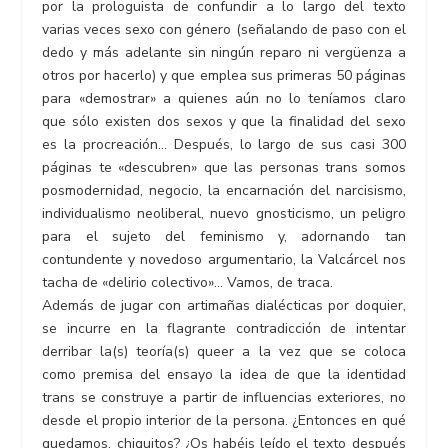
por la prologuista de confundir a lo largo del texto
varias veces sexo con género (señalando de paso con el
dedo y más adelante sin ningún reparo ni vergüenza a
otros por hacerlo) y que emplea sus primeras 50 páginas
para «demostrar» a quienes aún no lo teníamos claro
que sólo existen dos sexos y que la finalidad del sexo
es la procreación… Después, lo largo de sus casi 300
páginas te «descubren» que las personas trans somos
posmodernidad, negocio, la encarnación del narcisismo,
individualismo neoliberal, nuevo gnosticismo, un peligro
para el sujeto del feminismo y, adornando tan
contundente y novedoso argumentario, la Valcárcel nos
tacha de «delirio colectivo»… Vamos, de traca.
Además de jugar con artimañas dialécticas por doquier,
se incurre en la flagrante contradicción de intentar
derribar la(s) teoría(s) queer a la vez que se coloca
como premisa del ensayo la idea de que la identidad
trans se construye a partir de influencias exteriores, no
desde el propio interior de la persona. ¿Entonces en qué
quedamos, chiquitos? ¿Os habéis leído el texto después