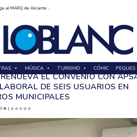
ga al MARQ de Alicante ...
TRAS
MÚSICA
TURISMO
CÓMIC
PEQUES
 RENUEVA EL CONVENIO CON APS
 LABORAL DE SEIS USUARIOS EN
OS MUNICIPALES
0
|