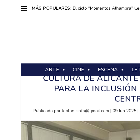
MÁS POPULARES:
El ciclo “Momentos Alhambra” lle
ARTE
CINE
ESCENA
LE
CULTURA DE ALICANTE
PARA LA INCLUSIÓN
CENTR
Publicado por
loblanc.info@gmail.com
|
09 Jun 2025
|