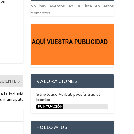
ión
No hay eventos en la lista en estos
momentos
VALORACIONES
IGUIENTE
a la inclusió
Striptease Verbal: poesía tras el
es municipals
biombo
PUNTUACIÓN:
15%
FOLLOW US