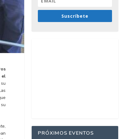
Suscríbete
ros
 el
 su
Las
que
 su
te,
PRÓXIMOS EVENTOS
ban