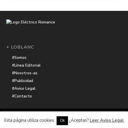
+ LOBLANC
#Somos
#Línea Editorial
#Nosotros-as
#Publicidad
#Aviso Legal
#Contacto
Una receta de
| Cocinada con cariño por
Electrico Romance
Esta página utiliza cookies
¿Aceptas?
Leer Aviso Legal
Ok
Hacker Harbor