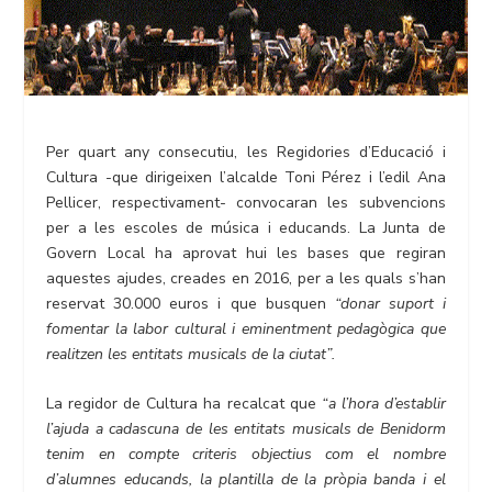
Per quart any consecutiu, les Regidories d’Educació i
Cultura -que dirigeixen l’alcalde Toni Pérez i l’edil Ana
Pellicer, respectivament- convocaran les subvencions
per a les escoles de música i educands. La Junta de
Govern Local ha aprovat hui les bases que regiran
aquestes ajudes, creades en 2016, per a les quals s’han
reservat 30.000 euros i que busquen
“donar suport i
fomentar la labor cultural i eminentment pedagògica que
realitzen les entitats musicals de la ciutat”.
La regidor de Cultura ha recalcat que
“a l’hora d’establir
l’ajuda a cadascuna de les entitats musicals de Benidorm
tenim en compte criteris objectius com el nombre
d’alumnes educands, la plantilla de la pròpia banda i el