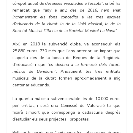
còmput anual de despeses vinculades a l’escola”
, si bé ha
remarcat que
“any a any, des de 2016, hem anat
incrementant els fons concedits a les tres escoles
d’educands de la ciutat: la de la Unió Musical, la de la
Societat Musical l’Illa i la de la Societat Musical La Nova”.
Així, en 2018 la subvenció global va aconseguir els
25.880 euros, 730 més que l’any anterior; un import que
s’aporta des de la bossa de Beques de la Regidoria
d’Educació i que
“es destina a la formació dels futurs
músics de Benidorm”.
Anualment, les tres entitats
musicals de la ciutat formen aproximadament a mig
centenar educands.
La quantia màxima subvencionable és de 10.000 euros
per entitat, i serà una Comissió de Valoració la que
fixarà l’import que corresponga a cadascuna després
d’estudiar els seus projectes i propostes.
Pellicer ha incidit que
“amb aquestes subvencions donem