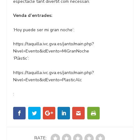
espectacle tant divertit com necessari.
Venda d’entrades:
‘Hoy puede ser mi gran noche’:
https://taquilla.ivc.gva.es/janto/main.php?
Nivel=Evento&idEvento=MiGranNoche
‘Plàstic’:
https://taquilla.ivc.gva.es/janto/main.php?
Nivel=Evento&idEvento=PlasticAlc
:
RATE: