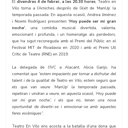
El
divendres 4 de febrer, a les 20.30 hores
, Teatro en
Vilo torna a l’Arniches després de l’èxit de ‘ManUp’ la
temporada passada. En aquesta ocasió, Andrea Jiménez
i Noemi Rodríguez presenten
‘
Hoy puede ser mi gran
noche
’
, una comèdia musical divertida, valenta,
emocionant i profunda, i un homenatge als perdedors,
que ha sigut reconeguda amb el Premi del Públic en el
Festival MIT de Rivadavia en 2020 i amb el Premi Ull
Crític de Teatre (RNE) en 2019.
La delegada de l’IVC a Alacant, Alicia Garijo, ha
comentat que
“estem impacients per tornar a disfrutar del
talent i de la qualitat de
Teatro en Vilo
, estem segurs que
els que van veure ‘ManUp’ la temporada passada,
repetiran i vindran a veure, en aquesta ocasió, ‘
Hoy puede
ser mi gran noche
’; i els que no, tenen una nova
oportunitat de divertir-se i emocionar-se amb aquestes
feres escèniques”.
Teatro En Vilo ens acosta a la batalla d’una dona que