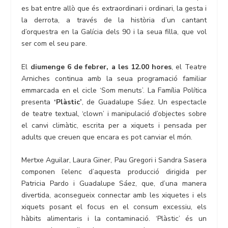
es bat entre allò que és extraordinari i ordinari, la gesta i
la derrota, a través de la història d’un cantant
d’orquestra en la Galícia dels 90 i la seua filla, que vol
ser com el seu pare.
El
diumenge 6 de febrer, a les 12.00 hores
, el Teatre
Arniches continua amb la seua programació familiar
emmarcada en el cicle ‘Som menuts’. La Família Política
presenta
‘Plàstic’
, de Guadalupe Sáez. Un espectacle
de teatre textual, ‘clown’ i manipulació d’objectes sobre
el canvi climàtic, escrita per a xiquets i pensada per
adults que creuen que encara es pot canviar el món.
Mertxe Aguilar, Laura Giner, Pau Gregori i Sandra Sasera
componen l’elenc d’aquesta producció dirigida per
Patricia Pardo i Guadalupe Sáez, que, d’una manera
divertida, aconsegueix connectar amb les xiquetes i els
xiquets posant el focus en el consum excessiu, els
hàbits alimentaris i la contaminació. ‘Plàstic’ és un