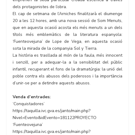
dels protagonistes de l’obra.
El cap de setmana de l’Arniches finalitzarà el diumenge
20 a les 12 hores, amb una nova sessió de Som Menuts,
que en aquesta ocasió acosta els més menuts a un dels
títols més emblemàtics de la literatura espanyola:
‘Fuenteovejuna’ de Lope de Vega, en aquesta ocasió
sota la mirada de la companyia Sol y Tierra.
La història es trasllada al món de la faula, més innocent
i senzill, per a adequar-la a la sensibilitat del públic
infantil, recuperant el fons de la dramatúrgia: la unió del
poble contra els abusos dels poderosos i la importància
d’unir-se per a detindre aquests abusos.
Venda d’entrades:
‘Conquistadores’
https://taquilla.ivc.gva.es/janto/main.php?
Nivel=Evento&idEvento=181122PROYECTO
‘Fuenteovejuna’
https://taquilla.ivc.gva.es/janto/main.php?