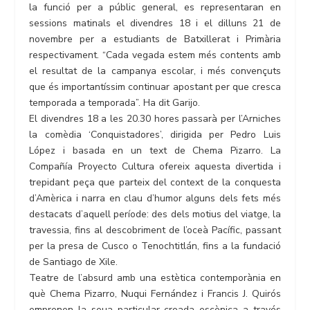
la funció per a públic general, es representaran en
sessions matinals el divendres 18 i el dilluns 21 de
novembre per a estudiants de Batxillerat i Primària
respectivament. “Cada vegada estem més contents amb
el resultat de la campanya escolar, i més convençuts
que és importantíssim continuar apostant per que cresca
temporada a temporada”. Ha dit Garijo.
El divendres 18 a les 20.30 hores passarà per l’Arniches
la comèdia ‘Conquistadores’, dirigida per Pedro Luis
López i basada en un text de Chema Pizarro. La
Compañía Proyecto Cultura ofereix aquesta divertida i
trepidant peça que parteix del context de la conquesta
d’Amèrica i narra en clau d’humor alguns dels fets més
destacats d’aquell període: des dels motius del viatge, la
travessia, fins al descobriment de l’oceà Pacífic, passant
per la presa de Cusco o Tenochtitlán, fins a la fundació
de Santiago de Xile.
Teatre de l’absurd amb una estètica contemporània en
què Chema Pizarro, Nuqui Fernández i Francis J. Quirós
emprenen la seua particular croada escènica a través