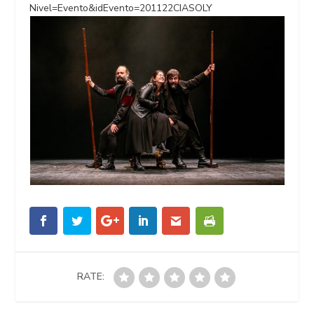
Nivel=Evento&idEvento=201122CIASOLY
RATE: