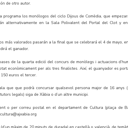
ión de otro autor.
ura programa los monólogos del ciclo Dijous de Comèdia, que empezar
án alternativamente en la Sala Polivalent del Portal del Clot y en
upos más valorados pasarán a la final que se celebrará el 4 de mayo, en
dirá el ganador.
 bases de la quarta edició del concurs de monòlegs i actuacions d’hu
otat econòmicament per als tres finalistes. Així, el guanyador es port
150 euros el tercer.
ala que que podrà concursar qualsevol persona major de 16 anys (
utors legals) siga de Xàbia o d’un altre municipi.
ment o per correu postal en el departament de Cultura (plaça de Ba
a cultura@ajxabia.org
 (d’un màxim de 20 minuts de durada) en castellà o valencià, de temàt