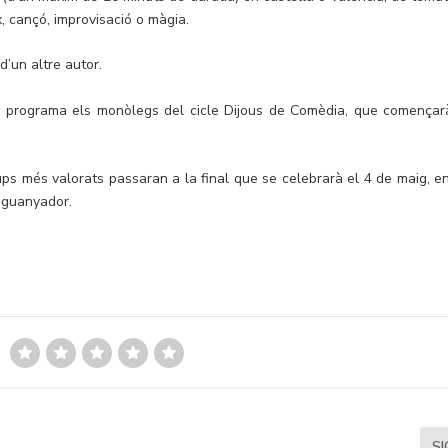
, cançó, improvisació o màgia.
d’un altre autor.
ura programa els monòlegs del cicle Dijous de Comèdia, que començar
grups més valorats passaran a la final que se celebrarà el 4 de maig, en
l guanyador.
S