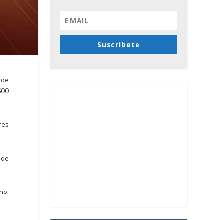
Suscríbete
 de
500
res
 de
no,