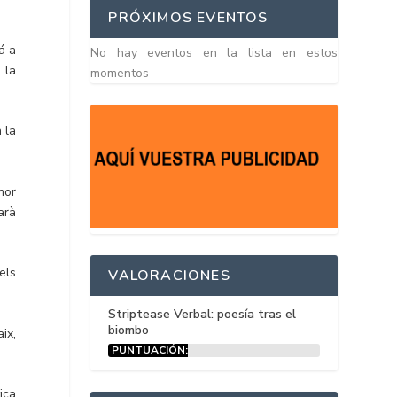
PRÓXIMOS EVENTOS
á a
No hay eventos en la lista en estos
 la
momentos
 la
mor
arà
els
VALORACIONES
Striptease Verbal: poesía tras el
biombo
ix,
PUNTUACIÓN:
15%
ica