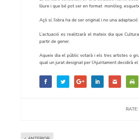
lliure i que bé pot ser en format monòleg, esquetx
Açò sí, l’obra ha de ser original i no una adaptació 
L’actuació es realitzarà el mateix dia que Cult
partir de gener.
Aqueix dia el públic votarà i els tres artistes o 
qual un jurat designat per l’Ajuntament decidirà e
RATE:
ANTERIOR