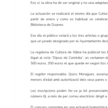
Eso sí, la obra ha de ser original y no una adaptac
La actuación se realizará el mismo día que Cult
partir de enero y como es habitual se celebrar
Biblioteca de Duanes
Ese día el público votará y los tres artistas o gr
que un jurado designado por el Ayuntamiento deci
La regidoria de Cultura de Xàbia ha publicat les
lligat al cicle “Dijous de Comèdia”, un certamen d
500 euros, 300 euros el que quede en segon lloc i 
El regidor responsable, Quico Moragues, asseny
menors d’edat amb autorització dels seus pares o t
Les inscripcions poden fer-se ja bé presencial
número 6), a més de per correu electrònic dirigit 
El concurs consisteix en una actuació humorística