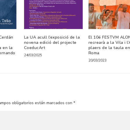
 Cerdán
La UA acull l’exposició de la
El 10é FESTVM ALO
novena edició del projecte
recrearà a la Vila i l
 en la
CoeducArt
plaers de la taula en
Fernando
Roma
24/03/2025
20/03/2023
ampos obligatorios están marcados con
*