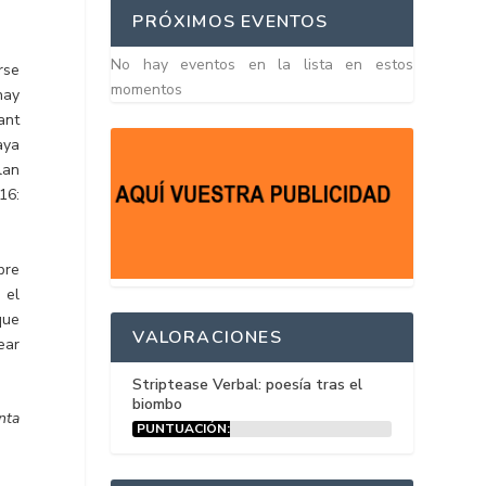
PRÓXIMOS EVENTOS
No hay eventos en la lista en estos
rse
momentos
hay
ant
aya
lan
16:
bre
 el
que
VALORACIONES
ear
Striptease Verbal: poesía tras el
biombo
nta
PUNTUACIÓN:
15%