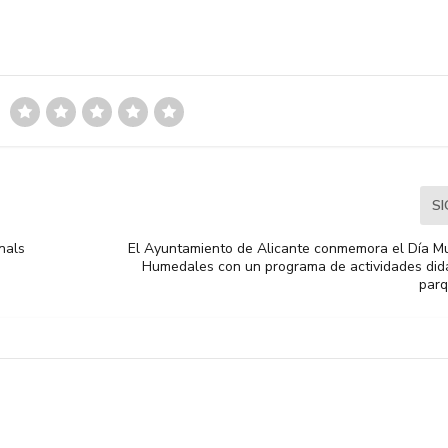
S
anals
El Ayuntamiento de Alicante conmemora el Día Mu
Humedales con un programa de actividades didá
parq