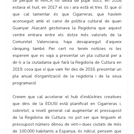
se perquè el MACA no deixa de pujar llocs, en 2016
estava el huit, en 2017 el sis i ara està el tres. El que sí
que cal lamentar és que Cigarreras, que havíem
aconseguit amb el canvi de política cultural de quan
Guanyar Alacant gestionava la Regidoria que aquest
centre entrara entre els dotze més valorats de la
Comunitat Valenciana, haja desaparegut d’aqueix
rànquing també. Per cert no tenim notícies ni les
esperem que es vaja a presentar un pla cultural per a
dir-li a la ciutadania què farà la Regidoria de Cultura en
2019, cosa que sí que vam fer des de 2016: presentar un
pla anual d’organització de la regidoria i de la seua
programació
Creiem que cal accelerar el hub d’indústries creatives
que dins de la EDUSI està planificat en Cigarreras i,
sobretot, a nivell general cal augmentar el pressupost
de la Regidoria de Cultura, no pot ser que tinguem el
pressupost número dènou de vint-i-dues ciutats de més
de 100.000 habitants a Espanya, és ridícul; pensem que