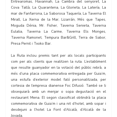
Entrearomas, Havannah, La Cambra del senyoret, La
Cova Tallà, La Quarantena, La Glorieta, La Latería, La
mar de Fanfarrona, La Saborosa Taquería, La Taverna El
Mirall, La Xerna de la Mar, Lizarrán, Més que Tapes,
Moguda Dénia, Mr. Fisher, Taverna Senieta, Taverna
Eulalia, Taverna La Carme, Taverna Els Monges,
Taverna Ramonet, Tempura Bar&Grill, Terra de Sabor,
Presa Pernil i Txoko Bar.
La Ruta inclou premis tant per als locals participants
com per als clients que realitzen la ruta. L’establiment
que resulte guanyador en la votació del públic rebrà, a
més d’una placa commemorativa entregada per Guia’m,
una estufa d’exterior model faló personalitzada, per
cortesia de l’empresa dianense Foc Difusió. També se li
obsequiarà amb un menjar o sopa degustació en el
restaurant Mena. El segon classificat obtindrà la placa
commemorativa de Guia’m i una nit d’hotel, amb sopar i
desdejuni a l’hotel La Font d’Alcalà, d’Alcalà de la
Jovada.