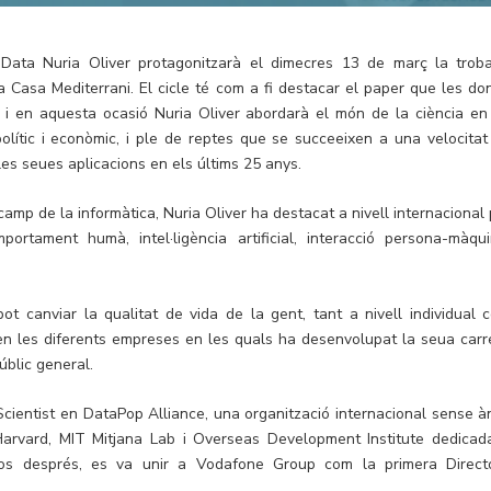
 Data Nuria Oliver protagonitzarà el dimecres 13 de març la trob
a Casa Mediterrani. El cicle té com a fi destacar el paper que les do
 i en aquesta ocasió Nuria Oliver abordarà el món de la ciència en
polític i econòmic, i ple de reptes que se succeeixen a una velocitat
 les seues aplicacions en els últims 25 anys.
amp de la informàtica, Nuria Oliver ha destacat a nivell internacional 
tament humà, intel·ligència artificial, interacció persona-màqui
t canviar la qualitat de vida de la gent, tant a nivell individual 
all en les diferents empreses en les quals ha desenvolupat la seua carr
úblic general.
ientist en DataPop Alliance, una organització internacional sense à
’Harvard, MIT Mitjana Lab i Overseas Development Institute dedicad
sos després, es va unir a Vodafone Group com la primera Direct