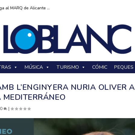
ga al MARQ de Alicante ...
TRAS
MÚSICA
TURISMO
CÓMIC
PEQUES
AMB L’ENGINYERA NURIA OLIVER A
 MEDITERRÁNEO
|
0
|