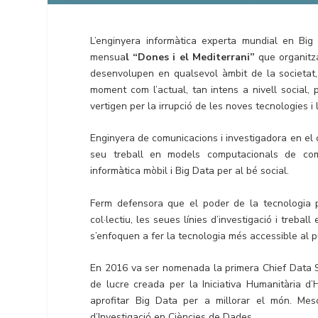
L’enginyera informàtica experta mundial en Big
mensua
l “Dones i el Mediterrani”
que organitz
desenvolupen en qualsevol àmbit de la societat,
moment com l’actual, tan intens a nivell social, 
vertigen per la irrupció de les noves tecnologies i
Enginyera de comunicacions i investigadora en el c
seu treball en models computacionals de compor
informàtica mòbil i Big Data per al bé social.
Ferm defensora que el poder de la tecnologia po
col·lectiu, les seues línies d’investigació i treb
s’enfoquen a fer la tecnologia més accessible al p
En 2016 va ser nomenada la primera Chief Data Sc
de lucre creada per la Iniciativa Humanitària d
aprofitar Big Data per a millorar el món. Me
d’Investigació en Ciències de Dades.