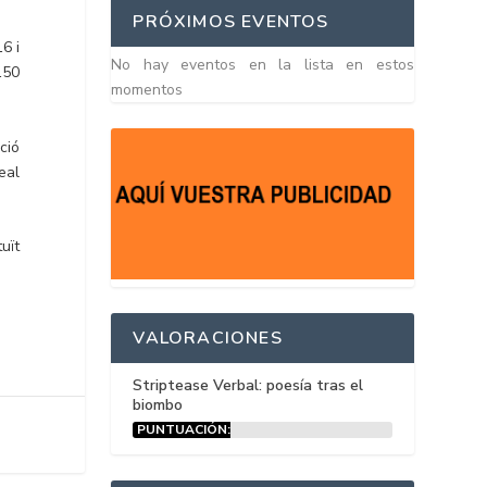
PRÓXIMOS EVENTOS
6 i
No hay eventos en la lista en estos
150
momentos
ció
eal
uït
VALORACIONES
Striptease Verbal: poesía tras el
biombo
PUNTUACIÓN:
15%