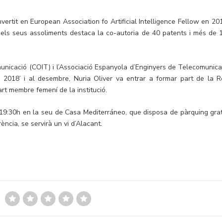
nvertit en European Association fo Artificial Intelligence Fellow en 201
els seus assoliments destaca la co-autoria de 40 patents i més de 
municació (COIT) i l’Associació Espanyola d’Enginyers de Telecomunica
 2018’ i al desembre, Nuria Oliver va entrar a formar part de la R
art membre femení de la institució.
 19:30h en la seu de Casa Mediterráneo, que disposa de pàrquing grat
rència, se servirà un vi d’Alacant.