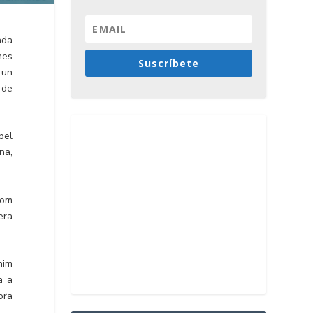
ada
nes
Suscríbete
 un
 de
pel
na,
com
era
nim
a a
ora