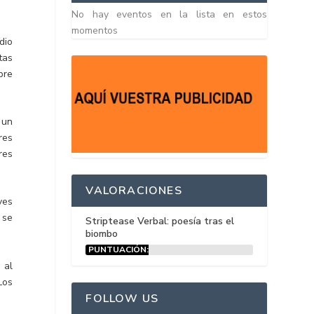
No hay eventos en la lista en estos
momentos
dio
tas
bre
 un
res
res
VALORACIONES
ves
 se
Striptease Verbal: poesía tras el
biombo
PUNTUACIÓN:
15%
 al
Los
FOLLOW US