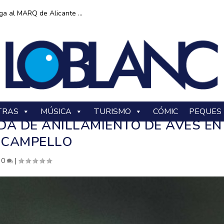
ga al MARQ de Alicante ...
TRAS
MÚSICA
TURISMO
CÓMIC
PEQUES
DA DE ANILLAMIENTO DE AVES EN
CAMPELLO
|
0
|