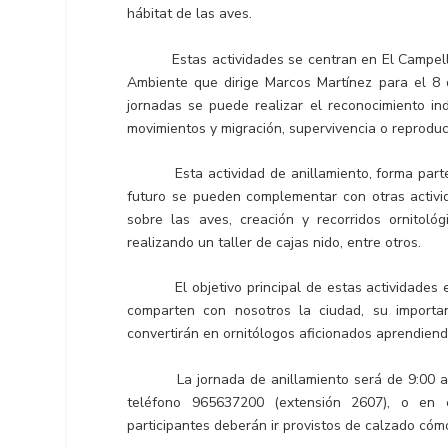
hábitat de las aves.
Estas actividades se centran en El Campello en
Ambiente que dirige Marcos Martínez para el 8 
jornadas se puede realizar el reconocimiento ind
movimientos y migración, supervivencia o reproduc
Esta actividad de anillamiento, forma parte de
futuro se pueden complementar con otras activid
sobre las aves, creación y recorridos ornitol
realizando un taller de cajas nido, entre otros.
El objetivo principal de estas actividades es
comparten con nosotros la ciudad, su importa
convertirán en ornitólogos aficionados aprendiend
La jornada de anillamiento será de 9:00 a 12:0
teléfono 965637200 (extensión 2607), o en 
participantes deberán ir provistos de calzado cóm