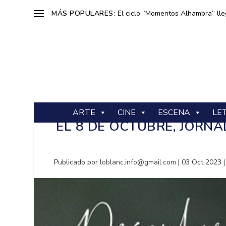
MÁS POPULARES:
El ciclo “Momentos Alhambra” lle
ARTE
CINE
ESCENA
LE
EL 8 DE OCTUBRE, JORNA
Publicado por
loblanc.info@gmail.com
|
03 Oct 2023