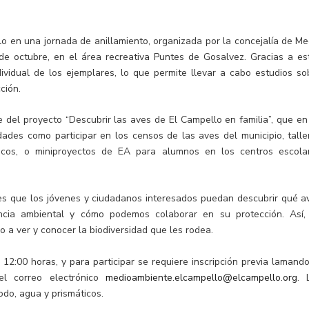
 una jornada de anillamiento, organizada por la concejalía de Me
de octubre, en el área recreativa Puntes de Gosalvez. Gracias a es
ividual de los ejemplares, lo que permite llevar a cabo estudios so
ción.
l proyecto “Descubrir las aves de El Campello en familia”, que en
ades como participar en los censos de las aves del municipio, talle
ógicos, o miniproyectos de EA para alumnos en los centros escola
 que los jóvenes y ciudadanos interesados puedan descubrir qué a
ncia ambiental y cómo podemos colaborar en su protección. Así,
o a ver y conocer la biodiversidad que les rodea.
0 horas, y para participar se requiere inscripción previa lamando
el correo electrónico
medioambiente.elcampello@elcampello.org
. 
odo, agua y prismáticos.