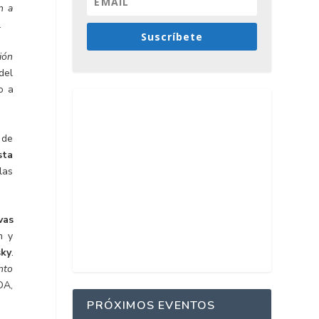
n a
.
Suscríbete
ión
del
o a
 de
sta
las
vas
m y
sky
.
nto
DA,
PRÓXIMOS EVENTOS