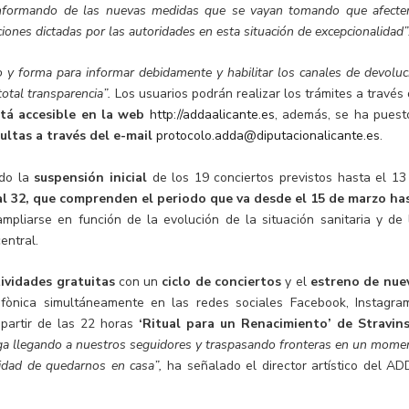
 informando de las nuevas medidas que se vayan tomando que afecte
ones dictadas por las autoridades en esta situación de excepcionalidad”
 y forma para informar debidamente y habilitar los canales de devoluc
total transparencia”.
Los usuarios podrán realizar los trámites a través 
tá accesible en la web
http://addaalicante.es
, además, se ha puest
ultas a través del e-mail
protocolo.adda@diputacionalicante.es
.
ido la
suspensión inicial
de los 19 conciertos previstos hasta el 13
l 32, que comprenden el periodo que va desde el 15 de marzo ha
mpliarse en función de la evolución de la situación sanitaria y de 
entral.
ividades gratuitas
con un
ciclo de conciertos
y el
estreno de nue
fònica simultáneamente en las redes sociales Facebook, Instagra
 partir de las 22 horas
‘Ritual para un Renacimiento’ de Stravin
siga llegando a nuestros seguidores y traspasando fronteras en un mome
lidad de quedarnos en casa”,
ha señalado el director artístico del AD