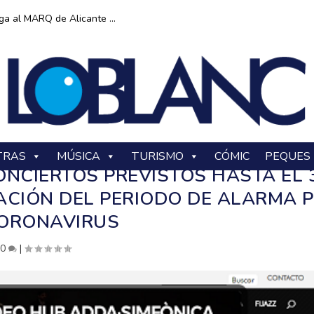
ga al MARQ de Alicante ...
TRAS
MÚSICA
TURISMO
CÓMIC
PEQUES
ONCIERTOS PREVISTOS HASTA EL 
IACIÓN DEL PERIODO DE ALARMA 
ORONAVIRUS
|
0
|