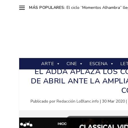
MÁS POPULARES:
El ciclo “Momentos Alhambra” lle
ARTE
CINE
ESCENA
LE
EL ADDA APLAZA LOS C
DE ABRIL ANTE LA AMPL
C
Publicado por
Redacción LoBlanc.info
|
30 Mar 2020