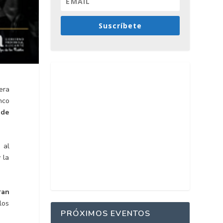
Suscríbete
era
nco
 de
 al
y la
ran
los
PRÓXIMOS EVENTOS