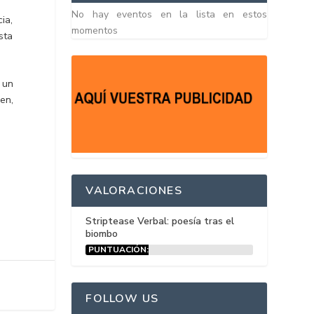
No hay eventos en la lista en estos
ia,
momentos
sta
 un
en,
VALORACIONES
Striptease Verbal: poesía tras el
biombo
PUNTUACIÓN:
15%
FOLLOW US