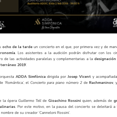
as
ocho de la tarde
un concierto en el que, por primera vez y de man
tronomía
. Los asistentes a la audición podrán disfrutar con los ci
o de las actividades paralelas y complementarias a la
designación
iterráneo 2019
’.
 orquesta
ADDA Simfònica
dirigida por
Josep Vicent
y acompañada
 de ‘Romántica’, el
Concierto para piano número 2
de
Rachmaninov
, 
e la ópera
Guillermo Tell
de
Gioachino Rossini
quien, además de
g
linarias
. Por este motivo, en la pausa del concierto se deleitará a 
 nombre de su creador ‘Canneloni Rossini’.