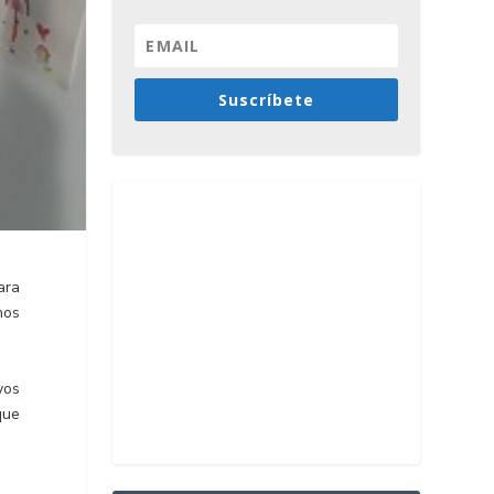
Suscríbete
ara
nos
yos
que