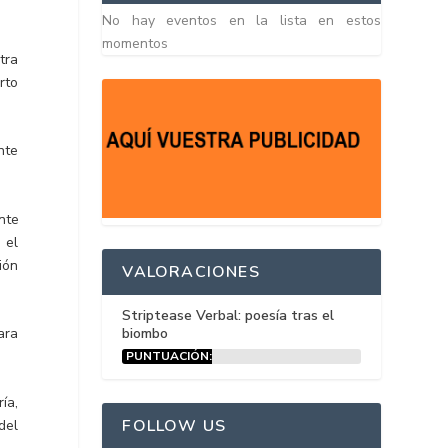
No hay eventos en la lista en estos
momentos
tra
rto
nte
nte
 el
ión
VALORACIONES
Striptease Verbal: poesía tras el
biombo
ara
PUNTUACIÓN:
15%
ía,
FOLLOW US
del