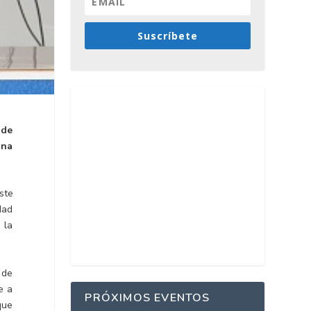
Suscríbete
 de
una
ste
dad
 la
 de
e a
PRÓXIMOS EVENTOS
que