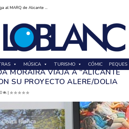
ga al MARQ de Alicante ...
TRAS
MÚSICA
TURISMO
CÓMIC
PEQUES
DA MORAIRA VIAJA A “ALICANTE
N SU PROYECTO ALERE/DOLIA
0
|