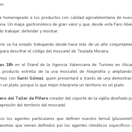
eo.
a homenajeado a los productos con calidad agroalimentaria de nues
na. Un mapa gastronómico de gran valor y que, desde este Faro Abie
do trabajar, defender y mostrar.
itorio se ha estado trabajando desde hace más de un año conjuntame
para descifrar el código del moscatel de Teulada Moraira.
las 18h
en el Stand de la Agencia Valenciana de Turismo en Alica
l producto estrella de la uva moscatel de Alejandría y ampliando
remos con
Santi Gómez
, quien presentará a través de una demostrac
 un plato, porque lo que mejor interpreta un territorio es un plato.
ero del Taller de Piñero
creador del soporte de la vajilla diseñado p
resión del territorio del moscatel.
 los agentes particulares que definen nuestro terruá (pluviometr
s aromas que vienen definidos por los agentes climáticos específicos 