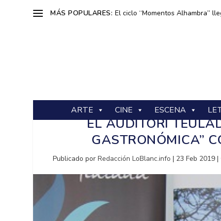
MÁS POPULARES:
El ciclo “Momentos Alhambra” lle
ARTE
CINE
ESCENA
LE
EL AUDITORI TEULA
GASTRONÓMICA” CO
Publicado por
Redacción LoBlanc.info
|
23 Feb 2019
|