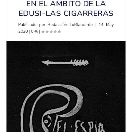
EN EL ÁMBITO DE LA
EDUSI-LAS CIGARRERAS
Publicado por
Redacción LoBlanc.info
|
14 May
2020
|
0
|