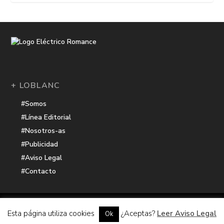
+ LOBLANC
#Somos
#Línea Editorial
#Nosotros-as
#Publicidad
#Aviso Legal
#Contacto
Una receta de
| Cocinada con cariño por
Electrico Romance
Esta página utiliza cookies
¿Aceptas?
Leer Aviso Legal
Ok
Hacker Harbor