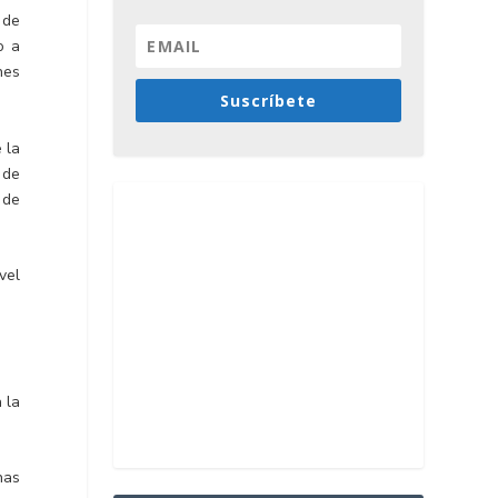
 de
o a
nes
Suscríbete
 la
 de
 de
vel
 la
nas