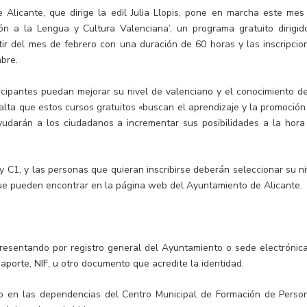
Alicante, que dirige la edil Julia Llopis, pone en marcha este mes
ción a la Lengua y Cultura Valenciana’, un programa gratuito dirigid
tir del mes de febrero con una duración de 60 horas y las inscripcio
mbre.
ticipantes puedan mejorar su nivel de valenciano y el conocimiento de
alta que estos cursos gratuitos «buscan el aprendizaje y la promoción
ayudarán a los ciudadanos a incrementar sus posibilidades a la hora
 y C1, y las personas que quieran inscribirse deberán seleccionar su ni
 que pueden encontrar en la página web del Ayuntamiento de Alicante.
 presentando por registro general del Ayuntamiento o sede electrónica
saporte, NIF, u otro documento que acredite la identidad.
ero en las dependencias del Centro Municipal de Formación de Perso