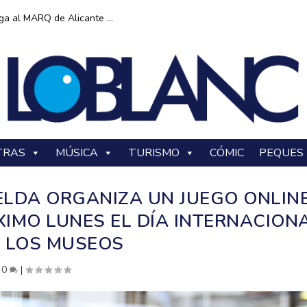
ga al MARQ de Alicante ...
TRAS
MÚSICA
TURISMO
CÓMIC
PEQUES
ELDA ORGANIZA UN JUEGO ONLIN
XIMO LUNES EL DÍA INTERNACION
 LOS MUSEOS
|
0
|