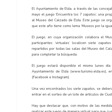
El Ayuntamiento de Elda, a través de las conceja
mayo el juego ‘Encuentra los 7 zapatos’, una pro
al Museo del Calzado de Elda. Este juego se orga
que este año tiene como lema ‘Museos por la iguald
El juego, en cuya organización colabora el Mu
participantes ‘virtuales’ localicen siete zapa
repartidos por todas las salas del Museo del Calza
para completar la búsqueda.
El juego estará disponible el mismo lunes dí
Ayuntamiento de Elda (www.turismo.elda.es), en
(Facebook e Instagram).
Una vez encontrados los siete zapatos, se deberá
entrar en el sorteo de un lote de artículos de Ci
Hay que destacar que, con motivo de las medida
realizar este juego de manera virtual para que cua