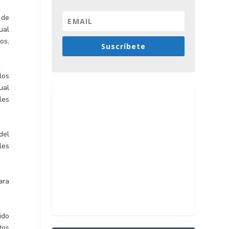
 de
ual
os,
Suscríbete
los
ual
les
del
les
ara
ido
tos