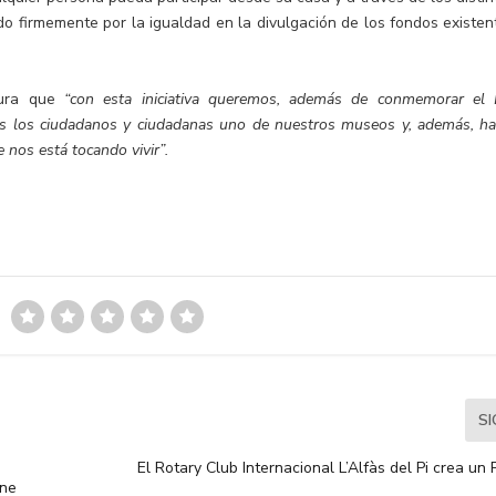
do firmemente por la igualdad en la divulgación de los fondos existen
gura que
“con esta iniciativa queremos, además de conmemorar el 
os los ciudadanos y ciudadanas uno de nuestros museos y, además, ha
 nos está tocando vivir”.
S
s
El Rotary Club Internacional L’Alfàs del Pi crea un P
ine