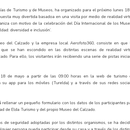
lías de Turismo y de Museos, ha organizado para el próximo lunes 18
puesta muy divertida basadoa en una visita por medio de realidad virt
niza con motivo de la celebración del Día Internacional de los Muse
ad: diversidad e inclusión’.
seo del Calzado y la empresa local Aerofoto360, consiste en que 
tos que se han escondido en las distintas escenas de realidad virt
do. Para ello, los visitantes irán recibiendo una serie de pistas inicia
a 18 de mayo a partir de las 09.00 horas en la web de turismo 
 su app para los móviles (Turelda) y a través de sus redes socia
 rellenar un pequeño formulario con los datos de los participantes p
udad de Elda Turismo y del propio Museo del Calzado.
s de seguridad adoptadas por los distintos organismos, se ha decid
lquier persona pueda participar desde su casa y a través de los distin