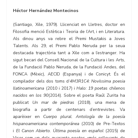
Héctor Hernández Montecinos
(Santiago, Xile, 1979). Llicenciat en Lletres, doctor en
Filosofia menció Estètica i Teoria de l’Art, i en Literatura.
Als dinou anys va rebre el Premi Mustakis a Joves
Talents. Als 29, el Premi Pablo Neruda per la seua
destacada trajectòria tant a Xile com a l’estranger. Ha
sigut becari del Consell Nacional de la Cultura i les Arts,
de la Fundació Pablo Neruda, de la Fundació Andes, del
FONCA (Mèxic), AECID (Espanya) i de Conicyt. És el
compilador dels dos toms d
‘4M3R1C4: Novíssima poesia
llatinoamericana
(2010 i 2017) i
Halo: 19 poetas chilenos
nacidos en los 90
(2014). Sobre el poeta Raúl Zurita ha
publicat
Un mar de piedras
(2018), una mena de
biografia a partir de centenars d’entrevistes. Va
aparèixer en
Cuerpo plural. Antología de la poesía
hispanoamericana contemporánea
(2010) de Pre-Textos
i
El Canon Abierto
.
Última poesía en español
(2015) de
Visor com un dels quaranta poetes «més rellevants de