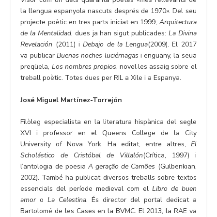
la llengua espanyola nascuts després de 1970». Del seu
projecte poètic en tres parts iniciat en 1999,
Arquitectura
de la Mentalidad
, dues ja han sigut publicades:
La Divina
Revelación
(2011) i
Debajo de la Lengua
(2009). El 2017
va publicar
Buenas noches luciérnagas
i enguany, la seua
preqüela,
Los nombres propios
, novel·les assaig sobre el
treball poètic. Totes dues per RIL a Xile i a Espanya.
José Miguel Martínez-Torrejón
Filòleg especialista en la literatura hispànica del segle
XVI i professor en el Queens College de la City
University of Nova York. Ha editat, entre altres,
El
Scholástico de Cristóbal de Villalón
(Crítica, 1997) i
l’antologia de poesia
A geração de Camões
(Gulbenkian,
2002). També ha publicat diversos treballs sobre textos
essencials del període medieval com el
Libro de buen
amor
o
La Celestina
. És director del portal dedicat a
Bartolomé de les Cases en la BVMC. El 2013, la RAE va