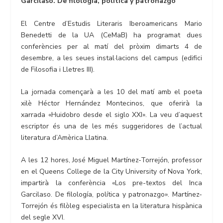
Garcilaso. De filología, política y patronazgo”
El Centre d’Estudis Literaris Iberoamericans Mario
Benedetti de la UA (CeMaB) ha programat dues
conferències per al matí del pròxim dimarts 4 de
desembre, a les seues instal·lacions del campus (edifici
de Filosofia i Lletres III).
La jornada començarà a les 10 del matí amb el poeta
xilè Héctor Hernández Montecinos, que oferirà la
xarrada «Huidobro desde el siglo XXI». La veu d’aquest
escriptor és una de les més suggeridores de l’actual
literatura d’Amèrica Llatina.
A les 12 hores, José Miguel Martínez-Torrejón, professor
en el Queens College de la City University of Nova York,
impartirà la conferència «Los pre-textos del Inca
Garcilaso. De filología, política y patronazgo». Martínez-
Torrejón és filòleg especialista en la literatura hispànica
del segle XVI.