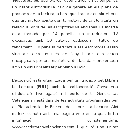
‘Nosaltres, els escriptores. Valencianes en el temps’ és
un intent d’introduir la visió de gènere en els plans de
promoció de la lectura, alhora que tracta d’omplir el buit
que ara mateix existeix en la història de la literatura, en
relació a l’obra de les escriptores valencianes. La mostra
està formada per 14 panells: un introductori, 12
explicatius amb 10 autores cadascun i l’altre de
tancament. Els panells dedicats a les escriptores estan
vinculats amb un mes de l’any i tots ells estan
encapçalats per una escriptora destacada representada
amb un dibuix realitzat per Manola Roig.
L’exposició està organitzada per la Fundació pel Llibre i
la Lectura (FULL) amb la col·laboració Conselleria
d’Educació, Investigació i Esports de la Generalitat
Valenciana i està dins de les activitats programades per
al Pla Valencià de Foment del Llibre i la Lectura. Així
mateix, compta amb una pàgina web en la qual hi ha
informació complementària:
www.escriptoresvalencianes.com i que té una unitat