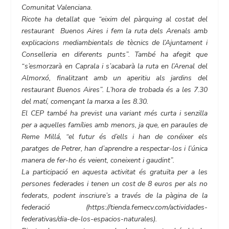
Comunitat Valenciana.
Ricote ha detallat que “eixim del pàrquing al costat del
restaurant Buenos Aires i fem la ruta dels Arenals amb
explicacions mediambientals de tècnics de l’Ajuntament i
Conselleria en diferents punts”. També ha afegit que
“s’esmorzarà en Caprala i s’acabarà la ruta en l’Arenal del
Almorxó, finalitzant amb un aperitiu als jardins del
restaurant Buenos Aires”. L’hora de trobada és a les 7.30
del matí, començant la marxa a les 8.30.
El CEP també ha previst una variant més curta i senzilla
per a aquelles famílies amb menors, ja que, en paraules de
Reme Millá, “el futur és d’ells i han de conéixer els
paratges de Petrer, han d’aprendre a respectar-los i l’única
manera de fer-ho és veient, coneixent i gaudint”.
La participació en aquesta activitat és gratuïta per a les
persones federades i tenen un cost de 8 euros per als no
federats, podent inscriure’s a través de la pàgina de la
federació (https://tienda.femecv.com/actividades-
federativas/dia-de-los-espacios-naturales).