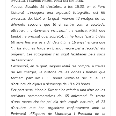
aniversari i Manolo Ricote, vocal del col·lectiu.
Aquest dissabte 15 d’octubre, a les 18.30, en el Forn
Cultural, s’inaugura una exposició fotogràfica del 65
aniversari del CEP, en la qual “veurem 48 imatges de les
diferents seccions que té el centre com a escalada,
ultratrail, muntanyisme inclusiu…”, ha explicat Millá que
també ha precisat que, sobretot, hi ha fotos “partint dels
50 anys fins ara, és a dir, dels últims 15 anys”, encara que
“hi ha algunes fotos en blanc i negre per a recordar els
orígens”. Les fotografies han sigut facilitades pels socis
de l’associació.
L’exposició, en la qual, segons Millá “es compta, a través
de les imatges, la història de les dones i homes que
formem part del CEE” podrà visitar-se del 15 al 31
d’octubre, de dijous a diumenge de 18 a 20 hores.
Per part seua, Manolo Ricote s’ha referit a una altra de les
activitats commemoratives del 65 aniversari. Es tracta
d’una marxa circular pel dia dels espais naturals, el 23
d’octubre, que han organitzat conjuntament amb la
Federació d’Esports de Muntanya i Escalada de la