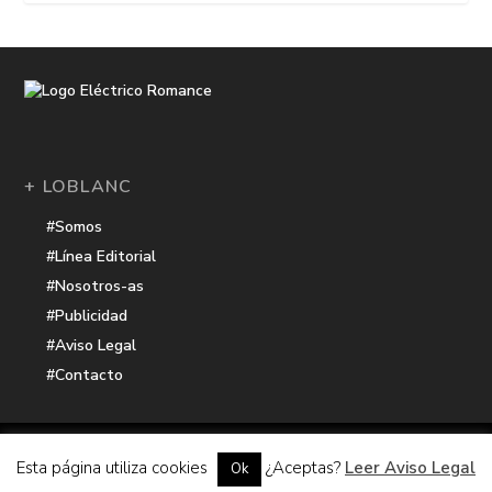
+ LOBLANC
#Somos
#Línea Editorial
#Nosotros-as
#Publicidad
#Aviso Legal
#Contacto
Una receta de
| Cocinada con cariño por
Electrico Romance
Esta página utiliza cookies
¿Aceptas?
Leer Aviso Legal
Ok
Hacker Harbor