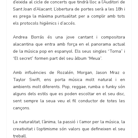
d’eixida al cicle de concerts que tindrà lloc a l’Auditori de
Sant Joan d’Alacant. L’obertura de portes serà a les 18h i
es prega la màxima puntualitat per a complir amb tots
els protocols higiènics i d’accés.
Andrea Borrás és una jove cantant i compositora
alacantina que entra amb força en el panorama actual
de la música pop en espanyol. Els seus singles “Torna” i
“El secret” formen part del seu àlbum “Meua”.
Amb influències de Rozalén, Morgan, Jason Mraz o
Taylor Swift, ens porta música molt natural i en
ambients molt diferents. Pop, reggae, rumba o funky són
alguns dels estils que es poden escoltar en el seu disc,
sent sempre la seua veu el fil conductor de totes les
cançons.
La naturalitat, l’ànima, la passió i l’amor per la música, la
creativitat i l’optimisme són valors que defineixen el seu
treball.