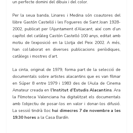
un perfecte domini del dibuix i del color.
Per la seua banda, Linares i Medina són coautores del
llibre Gastón Castelló i les Fogueres de Sant Joan 1928-
2002, publicat per l’Ajuntament d’Alacant, així com d’un
capítol del catàleg Castón Castelló 100 anys, editat amb
motiu de l’exposició en la Llotja del Peix 2002. A més,
han col·laborat en diverses publicacions periòdiques,
catàlegs i mostres d’art.
La cinta, original de 1979, forma part de la selecció de
documentals sobre artistes alacantins que es van filmar
en Súper 8 entre 1979 i 1983 des de l’Aula de Cinema
Amateur creada en
l’Institut d’Estudis Alacantins
. Ara
la Filmoteca Valenciana ha digitalitzat els documentals
amb l’objectiu de posar-los en valor i donar-los difusió.
La sessió tindrà lloc
hui dimecres 7 de novembre a les
19:30 hores
a la Casa Bardín.