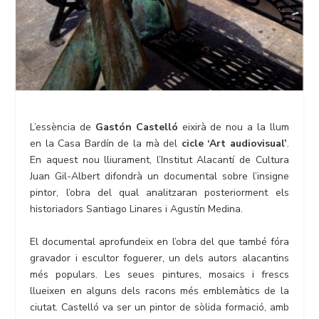
L’essència de
Gastón Castelló
eixirà de nou a la llum
en la Casa Bardín de la mà del
cicle ‘Art audiovisual’
.
En aquest nou lliurament, l’Institut Alacantí de Cultura
Juan Gil-Albert difondrà un documental sobre l’insigne
pintor, l’obra del qual analitzaran posteriorment els
historiadors Santiago Linares i Agustín Medina.
El documental aprofundeix en l’obra del que també fóra
gravador i escultor foguerer, un dels autors alacantins
més populars. Les seues pintures, mosaics i frescs
llueixen en alguns dels racons més emblemàtics de la
ciutat. Castelló va ser un pintor de sòlida formació, amb