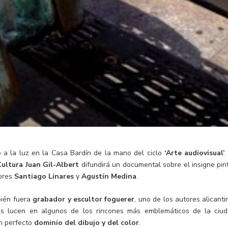
 a la luz en la Casa Bardín de la mano del ciclo
‘Arte audiovisual’
Cultura Juan Gil-Albert
difundirá un documental sobre el insigne pint
dores
Santiago Linares
y
Agustín Medina
.
bién fuera
grabador y escultor foguerer
, uno de los autores alicanti
os lucen en algunos de los rincones más emblemáticos de la ciud
un perfecto
dominio del dibujo y del color
.