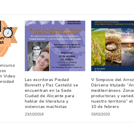
oncurso
eos
n Video
Las escritoras Piedad
V Simposio del Arro
ersidad
Bonnett y Paz Castelló se
Dársena titulado “Ar
encuentran en la Sede
mediterráneos. Zona
Ciudad de Alicante para
productoras y varie
hablar de literatura y
nuestro territorio” e
violencias machistas
10 de febrero
23/10/2018
03/02/2020