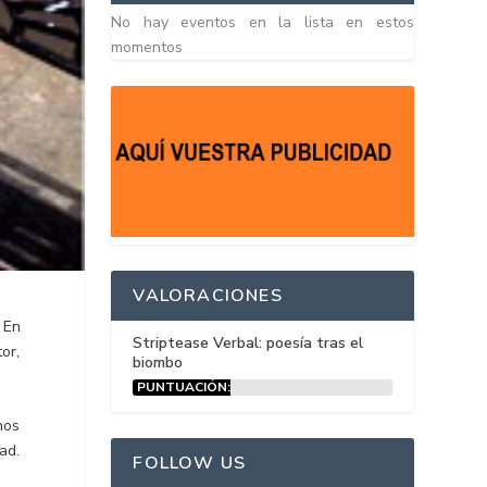
No hay eventos en la lista en estos
momentos
VALORACIONES
. En
Striptease Verbal: poesía tras el
or,
biombo
PUNTUACIÓN:
15%
nos
ad.
FOLLOW US