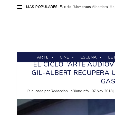
MÁS POPULARES:
El ciclo “Momentos Alhambra” lle
ARTE
CINE
ESCENA
LE
EL CICLO “ARTE AUDIOV
GIL-ALBERT RECUPERA 
GAS
Publicado por
Redacción LoBlanc.info
|
07 Nov 2018