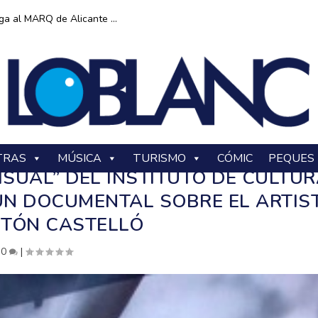
ga al MARQ de Alicante ...
TRAS
MÚSICA
TURISMO
CÓMIC
PEQUES
ISUAL” DEL INSTITUTO DE CULTU
UN DOCUMENTAL SOBRE EL ARTIS
TÓN CASTELLÓ
|
0
|