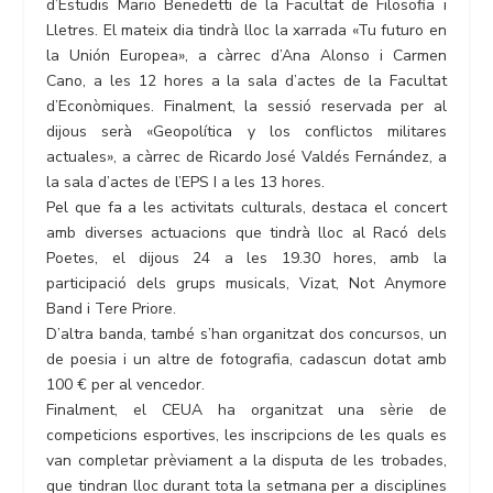
d’Estudis Mario Benedetti de la Facultat de Filosofia i
Lletres. El mateix dia tindrà lloc la xarrada «Tu futuro en
la Unión Europea», a càrrec d’Ana Alonso i Carmen
Cano, a les 12 hores a la sala d’actes de la Facultat
d’Econòmiques. Finalment, la sessió reservada per al
dijous serà «Geopolítica y los conflictos militares
actuales», a càrrec de Ricardo José Valdés Fernández, a
la sala d’actes de l’EPS I a les 13 hores.
Pel que fa a les activitats culturals, destaca el concert
amb diverses actuacions que tindrà lloc al Racó dels
Poetes, el dijous 24 a les 19.30 hores, amb la
participació dels grups musicals, Vizat, Not Anymore
Band i Tere Priore.
D’altra banda, també s’han organitzat dos concursos, un
de poesia i un altre de fotografia, cadascun dotat amb
100 € per al vencedor.
Finalment, el CEUA ha organitzat una sèrie de
competicions esportives, les inscripcions de les quals es
van completar prèviament a la disputa de les trobades,
que tindran lloc durant tota la setmana per a disciplines