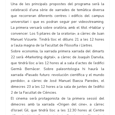
Una de les principals propostes del programa serà la
celebració d’una sèrie de xarrades de temàtica diversa
que recorreran diferents centres i edificis del campus
universitari i que es podran seguir per videostreaming.
La primera versarà sobre oratòria, amb el títol «Hablar y
convencer. Los 5 pilares de la oratoria», a càrrec de Juan
Manuel Vizuete. Tindrà lloc el dilluns 21 a les 12 hores
a l’aula magna de la Facultat de Filosofia i Lletres.
Sobre economia, la xarrada primera xarrada del dimarts
22 serà «Marketing digital», a càrrec de Joaquín Danvila,
que tindrà lloc a les 12 hores al a sala d’actes de l’edifici
Germà Bernàcer. Sobre paleontologia hi haurà la
xarrada «Pasado futuro: revolución científica y el mundo
perdido», a càrrec de José Manuel Baeza Paredes, el
dimecres 23 a les 12 hores a la sala de juntes de l’edifici
2 de la Facultat de Ciències.
El cinema serà protagonista de la primera sessió del
dimecres amb la xarrada «Origen del cine», a càrrec
d’Israel Gil, que tindrà lloc a les 12.30 hores al Centre