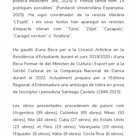
poètica inexistent” (RIL, 2025) o “Poesia sense nom. 15
poètiques possibles” (Fundació Universitària Espanyola,
2025). Ha sigut coordinador de la revista literària
“L’Espill”, i els seus textos han aparegut en revistes
d’impacte literari com “Túria”, “Zéjel”, “Casapaís”,
“Caragol nocturn” o “Anàfora”.
Ha gaudit d’una Beca per a la Creació Artística en la
Residència d’Estudiants durant el curs 2019/2020 i d’una
Beca Formar-te del Ministeri de Cultura i Esport per a la
Gestió Cultural en la Companyia Nacional de Dansa
durant el 2022. Actualment prepara per a l’Editora
Regional d’Extremadura una antologia de l’obra en prosa
de l’escriptor i periodista Santiago Castelo (1948-2015).
Les obres presentades procedeixen de països com
l’Argentina (95 obres), Colòmbia (85 obres), Mèxic (53
obres), Xile (44 obres), Cuba (27 obres), els Estats Units
(23 obres), el Perú (19 obres), Veneçuela (19 obres),
l’Equador (9 obres), Itàlia (8 obres), Costa Rica (6 obres),