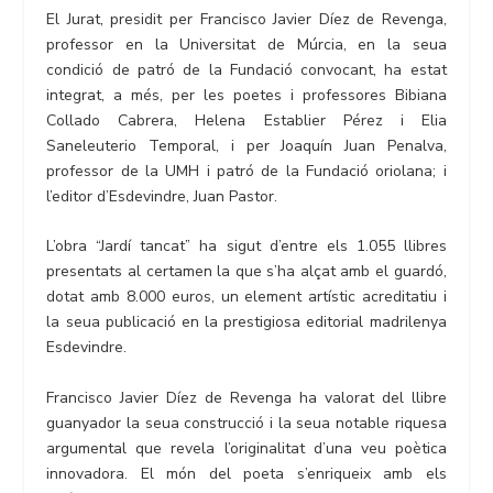
El Jurat, presidit per Francisco Javier Díez de Revenga,
professor en la Universitat de Múrcia, en la seua
condició de patró de la Fundació convocant, ha estat
integrat, a més, per les poetes i professores Bibiana
Collado Cabrera, Helena Establier Pérez i Elia
Saneleuterio Temporal, i per Joaquín Juan Penalva,
professor de la UMH i patró de la Fundació oriolana; i
l’editor d’Esdevindre, Juan Pastor.
L’obra “Jardí tancat” ha sigut d’entre els 1.055 llibres
presentats al certamen la que s’ha alçat amb el guardó,
dotat amb 8.000 euros, un element artístic acreditatiu i
la seua publicació en la prestigiosa editorial madrilenya
Esdevindre.
Francisco Javier Díez de Revenga ha valorat del llibre
guanyador la seua construcció i la seua notable riquesa
argumental que revela l’originalitat d’una veu poètica
innovadora. El món del poeta s’enriqueix amb els