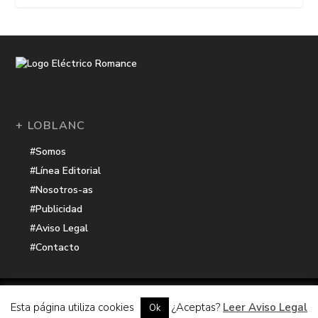
+ LOBLANC
#Somos
#Línea Editorial
#Nosotros-as
#Publicidad
#Aviso Legal
#Contacto
Una receta de
| Cocinada con cariño por
Electrico Romance
Esta página utiliza cookies
¿Aceptas?
Leer Aviso Legal
Ok
Hacker Harbor