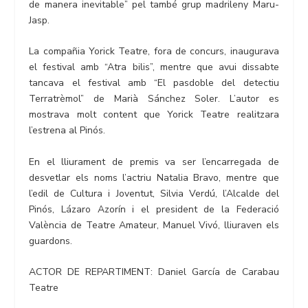
de manera inevitable” pel també grup madrileny Maru-
Jasp.
La compañia Yorick Teatre, fora de concurs, inaugurava
el festival amb “Atra bilis”, mentre que avui dissabte
tancava el festival amb “El pasdoble del detectiu
Terratrèmol” de Marià Sánchez Soler. L’autor es
mostrava molt content que Yorick Teatre realitzara
l’estrena al Pinós.
En el lliurament de premis va ser l’encarregada de
desvetlar els noms l’actriu Natalia Bravo, mentre que
l’edil de Cultura i Joventut, Silvia Verdú, l’Alcalde del
Pinós, Lázaro Azorín i el president de la Federació
València de Teatre Amateur, Manuel Vivó, lliuraven els
guardons.
ACTOR DE REPARTIMENT: Daniel García de Carabau
Teatre