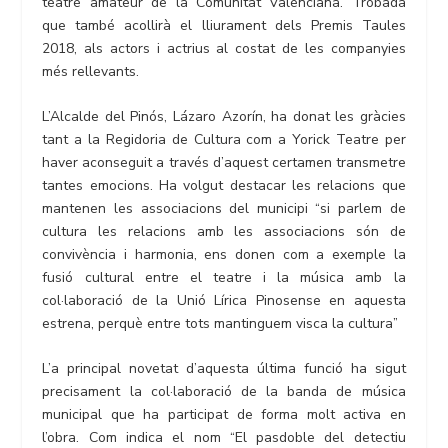
teatre amateur de la Comunitat Valenciana. Trobada
que també acollirà el lliurament dels Premis Taules
2018, als actors i actrius al costat de les companyies
més rellevants.
L’Alcalde del Pinós, Lázaro Azorín, ha donat les gràcies
tant a la Regidoria de Cultura com a Yorick Teatre per
haver aconseguit a través d’aquest certamen transmetre
tantes emocions. Ha volgut destacar les relacions que
mantenen les associacions del municipi “si parlem de
cultura les relacions amb les associacions són de
convivència i harmonia, ens donen com a exemple la
fusió cultural entre el teatre i la música amb la
col·laboració de la Unió Lírica Pinosense en aquesta
estrena, perquè entre tots mantinguem visca la cultura”
L’a principal novetat d’aquesta última funció ha sigut
precisament la col·laboració de la banda de música
municipal que ha participat de forma molt activa en
l’obra. Com indica el nom “El pasdoble del detectiu