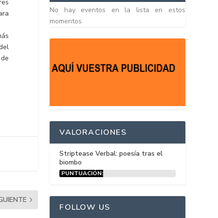
res
No hay eventos en la lista en estos
ara
momentos
más
del
 de
VALORACIONES
Striptease Verbal: poesía tras el
biombo
PUNTUACIÓN:
15%
IGUIENTE
FOLLOW US