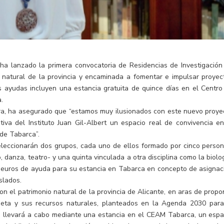
rt ha lanzado la primera convocatoria de Residencias de Investigación
o natural de la provincia y encaminada a fomentar e impulsar proyec
s ayudas incluyen una estancia gratuita de quince días en el Centro
.
arra, ha asegurado que “estamos muy ilusionados con este nuevo proye
iva del Instituto Juan Gil-Albert un espacio real de convivencia en
 de Tabarca”.
eleccionarán dos grupos, cada uno de ellos formado por cinco person
, danza, teatro- y una quinta vinculada a otra disciplina como la biolog
500 euros de ayuda para su estancia en Tabarca en concepto de asignac
slados.
on el patrimonio natural de la provincia de Alicante, en aras de propo
neta y sus recursos naturales, planteados en la Agenda 2030 para
a se llevará a cabo mediante una estancia en el CEAM Tabarca, un espa