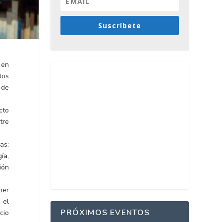
Suscríbete
 en
tos
 de
cto
tre
as:
ía,
ión
ner
 el
PRÓXIMOS EVENTOS
cio