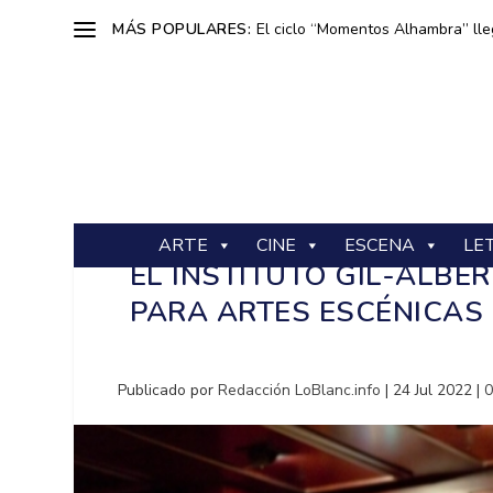
MÁS POPULARES:
El ciclo “Momentos Alhambra” lle
ARTE
CINE
ESCENA
LE
EL INSTITUTO GIL-ALBE
PARA ARTES ESCÉNICAS
Publicado por
Redacción LoBlanc.info
|
24 Jul 2022
|