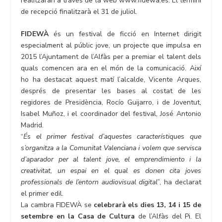
realitzaran a través de la web www.fidewa.es. El termini
de recepció finalitzarà el 31 de juliol.
FIDEWÀ
és un festival de ficció en Internet dirigit
especialment al públic jove, un projecte que impulsa en
2015 l’Ajuntament de l’Alfàs per a premiar el talent dels
quals comencen ara en el món de la comunicació. Així
ho ha destacat aquest matí l’alcalde, Vicente Arques,
després de presentar les bases al costat de les
regidores de Presidència, Rocío Guijarro, i de Joventut,
Isabel Muñoz, i el coordinador del festival, José Antonio
Madrid.
“
És el primer festival d’aquestes característiques que
s’organitza a la Comunitat Valenciana i volem que servisca
d’aparador per al talent jove, el
emprendimiento i la
creativitat, un espai en el qual es donen cita joves
professionals de l’entorn audiovisual digital
”, ha declarat
el primer edil.
La cambra FIDEWÀ se
celebrarà els dies 13, 14 i 15 de
setembre en la Casa de Cultura
de l’Alfàs del Pi. El