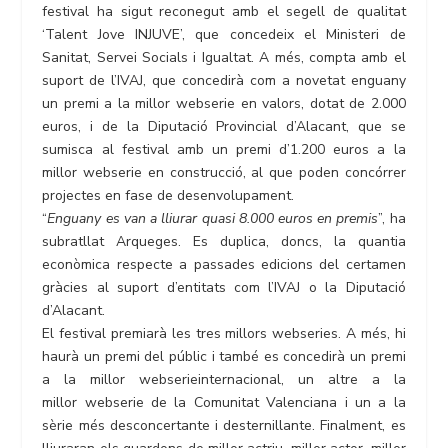
festival ha sigut reconegut amb el segell de qualitat
‘Talent Jove INJUVE’, que concedeix el Ministeri de
Sanitat, Servei Socials i Igualtat. A més, compta amb el
suport de l’IVAJ, que concedirà com a novetat enguany
un premi a la millor webserie en valors, dotat de 2.000
euros, i de la Diputació Provincial d’Alacant, que se
sumisca al festival amb un premi d’1.200 euros a la
millor webserie en construcció, al que poden concórrer
projectes en fase de desenvolupament.
“
Enguany es van a lliurar quasi 8.000 euros en premis
”, ha
subratllat Arqueges. Es duplica, doncs, la quantia
econòmica respecte a passades edicions del certamen
gràcies al suport d’entitats com l’IVAJ o la Diputació
d’Alacant.
El festival premiarà les tres millors webseries. A més, hi
haurà un premi del públic i també es concedirà un premi
a la millor webserieinternacional, un altre a la
millor webserie de la Comunitat Valenciana i un a la
sèrie més desconcertante i desternillante. Finalment, es