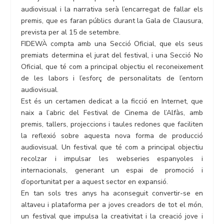
audiovisual i la narrativa serà l’encarregat de fallar els
premis, que es faran públics durant la Gala de Clausura,
prevista per al 15 de setembre.
FIDEWÀ compta amb una Secció Oficial, que els seus
premiats determina el jurat del festival, i una Secció No
Oficial, que té com a principal objectiu el reconeixement
de les labors i l’esforç de personalitats de l’entorn
audiovisual.
Est és un certamen dedicat a la ficció en Internet, que
naix a l’abric del Festival de Cinema de l’Alfàs, amb
premis, tallers, projeccions i taules redones que faciliten
la reflexió sobre aquesta nova forma de producció
audiovisual. Un festival que té com a principal objectiu
recolzar i impulsar les webseries espanyoles i
internacionals, generant un espai de promoció i
d’oportunitat per a aquest sector en expansió.
En tan sols tres anys ha aconseguit convertir-se en
altaveu i plataforma per a joves creadors de tot el món,
un festival que impulsa la creativitat i la creació jove i