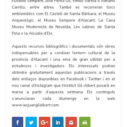
Eusebio Sempere, José Pérez-Gil, Emilio Varela o Adriano
Carrillo, entre altres. També es recorreran llocs
emblemàtics com El Castell de Santa Bàrbara, el Museu
Arqueològic, el Museu Sempere d’Alacant, La Casa
Museu Modernista de Novelda, Les salines de Santa
Pola o la Alcudia d’Elx.
Aquests recursos bibliogràfics i documentals són obres
indispensables per a conéixer l’entorn cultural de la
província d’Alacant i una eina de gran utilitat per a
estudiosos i investigadors. Els interessats podran
obtindre gratuïtament aquestes publicacions a través
dels enllaços disponibles en Facebook i Twitter i en el
nou canal d’Instagram que l’Institut Gil-Albert posarà en
marxa a partir d’aquesta setmana. Els continguts
s’anunciaran cada diumenge en la web
www.iacjuangilalbert.com.