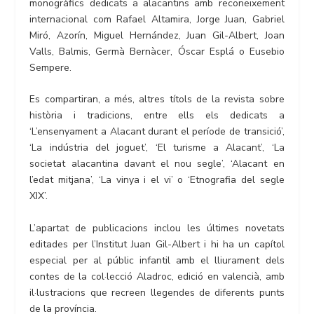
monogràfics dedicats a alacantins amb reconeixement
internacional com Rafael Altamira, Jorge Juan, Gabriel
Miró, Azorín, Miguel Hernández, Juan Gil-Albert, Joan
Valls, Balmis, Germà Bernàcer, Óscar Esplá o Eusebio
Sempere.
Es compartiran, a més, altres títols de la revista sobre
història i tradicions, entre ells els dedicats a
‘L’ensenyament a Alacant durant el període de transició’,
‘La indústria del joguet’, ‘El turisme a Alacant’, ‘La
societat alacantina davant el nou segle’, ‘Alacant en
l’edat mitjana’, ‘La vinya i el vi’ o ‘Etnografia del segle
XIX’.
L’apartat de publicacions inclou les últimes novetats
editades per l’Institut Juan Gil-Albert i hi ha un capítol
especial per al públic infantil amb el lliurament dels
contes de la col·lecció Aladroc, edició en valencià, amb
il·lustracions que recreen llegendes de diferents punts
de la província.