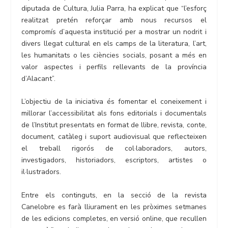
diputada de Cultura, Julia Parra, ha explicat que “l’esforç
realitzat pretén reforçar amb nous recursos el
compromís d’aquesta institució per a mostrar un nodrit i
divers llegat cultural en els camps de la literatura, l’art,
les humanitats o les ciències socials, posant a més en
valor aspectes i perfils rellevants de la província
d’Alacant”.
L’objectiu de la iniciativa és fomentar el coneixement i
millorar l’accessibilitat als fons editorials i documentals
de l’Institut presentats en format de llibre, revista, conte,
document, catàleg i suport audiovisual que reflecteixen
el treball rigorós de col·laboradors, autors,
investigadors, historiadors, escriptors, artistes o
il·lustradors.
Entre els continguts, en la secció de la revista
Canelobre es farà lliurament en les pròximes setmanes
de les edicions completes, en versió online, que recullen