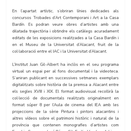
En l’apartat artístic, s’obriran línies dedicades als
concursos Trobades d’Art Contemporani i Art a la Casa
Bardín. Es podran veure obres d’artistes amb una
dilatada trajectòria i obtindre els catàlegs acuradament
editats de les exposicions realitzades a la Casa Bardín i
en el Museu de la Universitat d’Alacant, fruit de la
col·laboració entre el IAC i la Universitat d’Alacant.
L’Institut Juan Gil-Albert ha inclòs en el seu programa
virtual un espai per al fons documental i la videoteca.
S’aniran publicant en successives setmanes exemplars
digitalitzats sobre història de la premsa a Alacant entre
els segles XVIII i XIX. El format audiovisual recollirà la
col·lecció de documentals realitzats originalment en
format súper 8 per l’Aula de cinema del IEA amb les
projeccions de la sèrie Pintura i pintors alacantins i
altres vídeos sobre el patrimoni històric i natural de la
província que contenen monografies d’artistes com