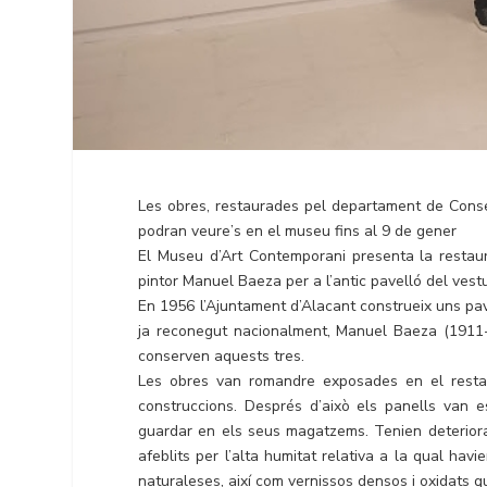
Les obres, restaurades pel departament de Conse
podran veure’s en el museu fins al 9 de gener
El Museu d’Art Contemporani presenta la restaura
pintor Manuel Baeza per a l’antic pavelló del vestu
En 1956 l’Ajuntament d’Alacant construeix uns pavel
ja reconegut nacionalment, Manuel Baeza (1911-
conserven aquests tres.
Les obres van romandre exposades en el restau
construccions. Després d’això els panells van e
guardar en els seus magatzems. Tenien deteriorac
afeblits per l’alta humitat relativa a la qual hav
naturaleses, així com vernissos densos i oxidats q