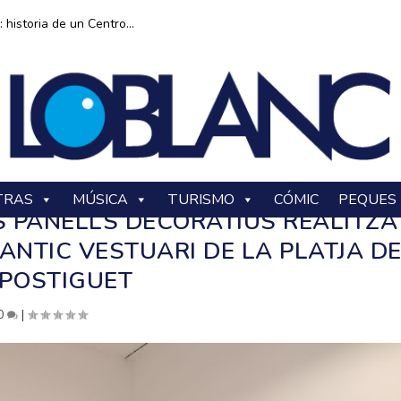
historia de un Centro...
TRAS
MÚSICA
TURISMO
CÓMIC
PEQUES
S PANELLS DECORATIUS REALITZA
’ANTIC VESTUARI DE LA PLATJA D
POSTIGUET
0
|