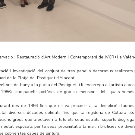
rvació i Restauració d’Art Modern i Contemporani de IVCR+i a Valènc
ció i investigació del conjunt de tres panells decoratius realitzats 
ari de la Platja del Postiguet d’Alacant.
lons de bany a la platja del Postiguet, i li encarrega a l’artista alacan
1986), cinc panells pictòrics de grans dimensions dels quals només
rant des de 1956 fins que es va procedir a la demolició d’aques
star diverses dècades oblidats fins que la regidoria de Cultura els
ions greus que afectaven a tots els seus estrats: suports disgregat
ien estat exposats per la seua proximitat a la mar, i brutícies de diver
ue cobrien les capes de pintura.