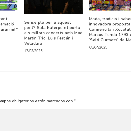
cant
Moda, tradició i sabor
Sense pla per a aquest
ramació
innovadora proposta
pont? Sala Euterpe et porta
Paranimf”
Carmencita i Xocola
els millors concerts amb Mad
Marcos Tonda 1793 e
Martin Trio, Luis Fercán i
‘Saló Gurmets’ de Ma
Veladura
08/04/2025
17/03/2026
ampos obligatorios están marcados con
*