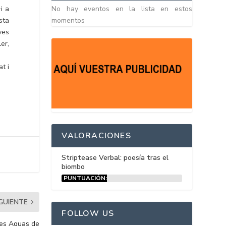
No hay eventos en la lista en estos
i a
momentos
sta
ves
er,
t i
VALORACIONES
Striptease Verbal: poesía tras el
biombo
PUNTUACIÓN:
15%
IGUIENTE
FOLLOW US
tes Aguas de