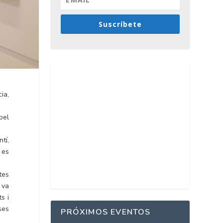
Suscríbete
ia,
pel
tí,
 es
tes
 va
s i
ses
PRÓXIMOS EVENTOS