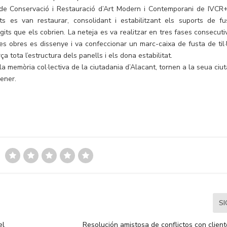
de Conservació i Restauració d’Art Modern i Contemporani de IVCR+
ts es van restaurar, consolidant i estabilitzant els suports de fu
its que els cobrien. La neteja es va realitzar en tres fases consecuti
s obres es dissenye i va confeccionar un marc-caixa de fusta de til·l
 tota l’estructura dels panells i els dona estabilitat.
memòria col·lectiva de la ciutadania d’Alacant, tornen a la seua ciuta
gener.
S
el
Resolución amistosa de conflictos con clien