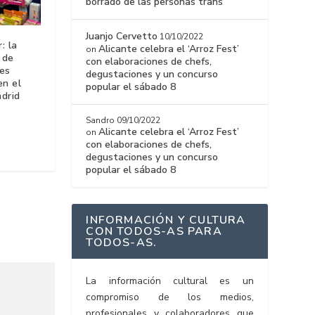
borrado de las personas trans
Juanjo Cervetto
10/10/2022
: la
Alicante celebra el ‘Arroz Fest’
on
 de
con elaboraciones de chefs,
tes
degustaciones y un concurso
n el
popular el sábado 8
drid
Sandro
09/10/2022
Alicante celebra el ‘Arroz Fest’
on
con elaboraciones de chefs,
degustaciones y un concurso
popular el sábado 8
INFORMACIÓN Y CULTURA
CON TODOS-AS PARA
TODOS-AS.
La información cultural es un
compromiso de los medios,
profesionales y colaboradores que