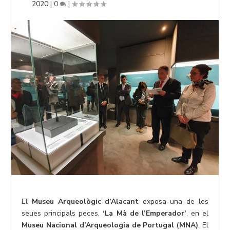
2020
|
0
|
El
Museu Arqueològic d’Alacant
exposa una de les
seues principals peces,
‘La Mà de l’Emperador’
, en el
Museu Nacional d’Arqueologia de Portugal (MNA)
. El