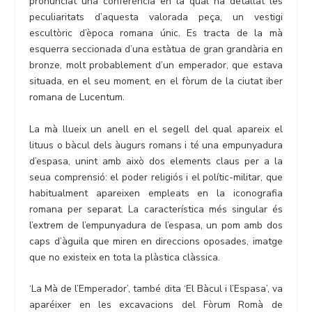
pronunciat una conferència en la qual ha detallat les
peculiaritats d’aquesta valorada peça, un vestigi
escultòric d’època romana únic. Es tracta de la mà
esquerra seccionada d’una estàtua de gran grandària en
bronze, molt probablement d’un emperador, que estava
situada, en el seu moment, en el fòrum de la ciutat iber
romana de Lucentum.
La mà llueix un anell en el segell del qual apareix el
lituus o bàcul dels àugurs romans i té una empunyadura
d’espasa, unint amb això dos elements claus per a la
seua comprensió: el poder religiós i el polític-militar, que
habitualment apareixen empleats en la iconografia
romana per separat. La característica més singular és
l’extrem de l’empunyadura de l’espasa, un pom amb dos
caps d’àguila que miren en direccions oposades, imatge
que no existeix en tota la plàstica clàssica.
‘La Mà de l’Emperador’, també dita ‘El Bàcul i l’Espasa’, va
aparéixer en les excavacions del Fòrum Romà de