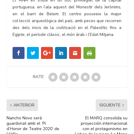
El MNA es troba en un lloc privilegiat de la capital
portuguesa, en l’ala aquest del Monestir dels Jerònims,
en el barri de Belem. El centre posseeix la major
col·lecció arqueològica del país, amb peces que recorren
des dels inicis de la civilització en el Paleolític fins a
Egipte, el període clàssic, el món àrab i l’Edat Mitjana.
RATE:
ANTERIOR
SIGUIENTE
Nancho Novo serà
El MARQ consolida su
guardonat amb el ‘Pi
proyección internacional
d’Honor de Teatre 2020’ de
con el protagonismo en