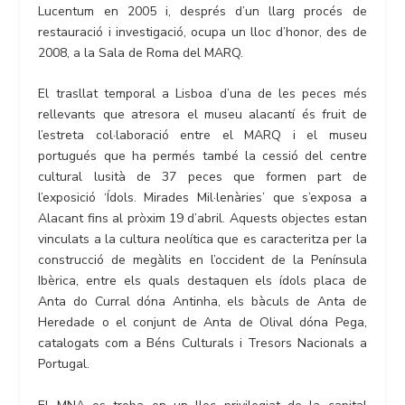
Lucentum en 2005 i, després d’un llarg procés de
restauració i investigació, ocupa un lloc d’honor, des de
2008, a la Sala de Roma del MARQ.
El trasllat temporal a Lisboa d’una de les peces més
rellevants que atresora el museu alacantí és fruit de
l’estreta col·laboració entre el MARQ i el museu
portugués que ha permés també la cessió del centre
cultural lusità de 37 peces que formen part de
l’exposició ‘Ídols. Mirades Mil·lenàries’ que s’exposa a
Alacant fins al pròxim 19 d’abril. Aquests objectes estan
vinculats a la cultura neolítica que es caracteritza per la
construcció de megàlits en l’occident de la Península
Ibèrica, entre els quals destaquen els ídols placa de
Anta do Curral dóna Antinha, els bàculs de Anta de
Heredade o el conjunt de Anta de Olival dóna Pega,
catalogats com a Béns Culturals i Tresors Nacionals a
Portugal.